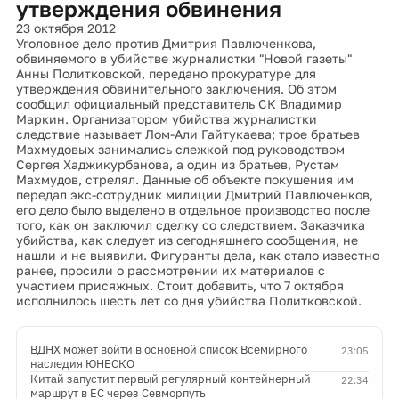
утверждения обвинения
23 октября 2012
Уголовное дело против Дмитрия Павлюченкова,
обвиняемого в убийстве журналистки "Новой газеты"
Анны Политковской, передано прокуратуре для
утверждения обвинительного заключения. Об этом
сообщил официальный представитель СК Владимир
Маркин. Организатором убийства журналистки
следствие называет Лом-Али Гайтукаева; трое братьев
Махмудовых занимались слежкой под руководством
Сергея Хаджикурбанова, а один из братьев, Рустам
Махмудов, стрелял. Данные об объекте покушения им
передал экс-сотрудник милиции Дмитрий Павлюченков,
его дело было выделено в отдельное производство после
того, как он заключил сделку со следствием. Заказчика
убийства, как следует из сегодняшнего сообщения, не
нашли и не выявили. Фигуранты дела, как стало известно
ранее, просили о рассмотрении их материалов с
участием присяжных. Стоит добавить, что 7 октября
исполнилось шесть лет со дня убийства Политковской.
ВДНХ может войти в основной список Всемирного
23:05
наследия ЮНЕСКО
Китай запустит первый регулярный контейнерный
22:34
маршрут в ЕС через Севморпуть