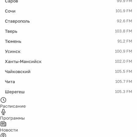
Саров
99.9 FM
Сочи
101.9 FM
Ставрополь
92.6 FM
Тверь
103.8 FM
Тюмень
91.2 FM
Усинск
100.9 FM
Ханты-Мансийск
102.0 FM
Чайковский
105.5 FM
Чита
105.7 FM
Шерегеш
105.3 FM
Расписание
Программы
Новости