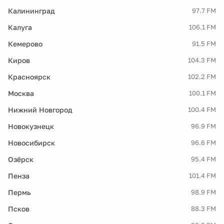
Калининград
97.7 FM
Калуга
106.1 FM
Кемерово
91.5 FM
Киров
104.3 FM
Красноярск
102.2 FM
Москва
100.1 FM
Нижний Новгород
100.4 FM
Новокузнецк
96.9 FM
Новосибирск
96.6 FM
Озёрск
95.4 FM
Пенза
101.4 FM
Пермь
98.9 FM
Псков
88.3 FM