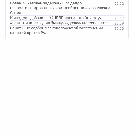
Более 20 человек задержаны по делу о
22:12
незарегистрированных криптообменниках в «Москва-
Сити»
Минздрав добавил в ЖНВЛП препарат «Энхерту»
22:12
«Флит Лизинг» купил бывшую «дочку» Mercedes-Benz
21:39
Сенат США одобрил законопроект об ужесточении
21:08
санкций против РФ