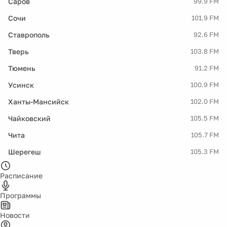
Саров
99.9 FM
Сочи
101.9 FM
Ставрополь
92.6 FM
Тверь
103.8 FM
Тюмень
91.2 FM
Усинск
100.9 FM
Ханты-Мансийск
102.0 FM
Чайковский
105.5 FM
Чита
105.7 FM
Шерегеш
105.3 FM
Расписание
Программы
Новости