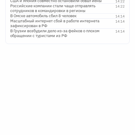
США и Япония совместно остановили обвал иены
14:22
Российские компании стали чаще отправлять
14:22
сотрудников в командировки в регионы
В Омске автомобиль сбил 8 человек
14:14
Масштабный интернет сбой в работе интернета
14:14
зафиксирован в РФ
В Грузии возбудили дело из-за фейков о плохом
14:14
обращении с туристами из РФ