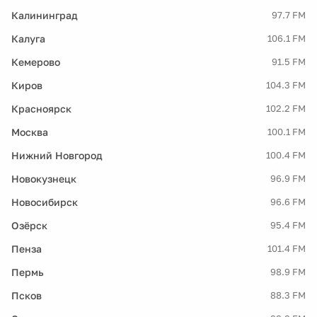
Калининград
97.7 FM
Калуга
106.1 FM
Кемерово
91.5 FM
Киров
104.3 FM
Красноярск
102.2 FM
Москва
100.1 FM
Нижний Новгород
100.4 FM
Новокузнецк
96.9 FM
Новосибирск
96.6 FM
Озёрск
95.4 FM
Пенза
101.4 FM
Пермь
98.9 FM
Псков
88.3 FM