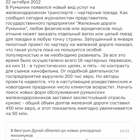
22 октября 2012
В Румынии появился новый вид услуг на
железнодорожном транспорте – чартерные поезда. Как
сообщил сегодня журналистам представитель
государственного предприятия "Железные дороги
Румынии", любое физическое или юридическое лицо
отныне может заказать отдельный вагон или целый поезд
для поездки в любую точку страны. Запущенный в январе
пилотный проект по чартеру на железной дороге показал,
что такая услуга пока не пользуется особой
популярностью и ее необходимо развивать. За все это
время было осуществлено всего 16 чартерных перевозок,
из них 11 - в туристических целях, и пять - по контракту
для съемок кинофильма. От подобной деятельности
госпредприятие выручило 200 тыс евро. Но авторы
проекта надеются, что в наступающие рождественские и
новогодние праздники число клиентов возрастет. Начать
поиск новых форм обслуживания румынских
железнодорожников заставил захлестнувший отрасль
кризис - общий объем долгов железной дороги составил
450 млн евро, и этот показатель ежегодно увеличивается
на 50 млн.
В Венгрии Дунай обмелел до новых рекордных
14:22
минимумов