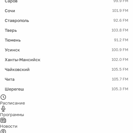
Саров
99.9 FM
Сочи
101.9 FM
Ставрополь
92.6 FM
Тверь
103.8 FM
Тюмень
91.2 FM
Усинск
100.9 FM
Ханты-Мансийск
102.0 FM
Чайковский
105.5 FM
Чита
105.7 FM
Шерегеш
105.3 FM
Расписание
Программы
Новости