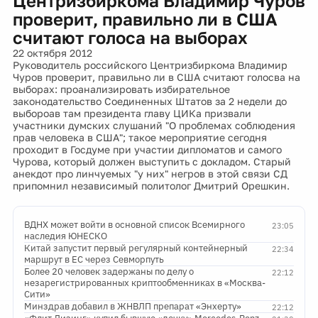
Центризбиркома Владимир Чуров
проверит, правильно ли в США
считают голоса на выборах
22 октября 2012
Руководитель российского Центризбиркома Владимир
Чуров проверит, правильно ли в США считают голосва на
выборах: проанализировать избирательное
законодательство Соединенных Штатов за 2 недели до
выбороав там президента главу ЦИКа призвали
участники думских слушаний "О проблемах соблюдения
прав человека в США"; такое мероприятие сегодня
проходит в Госдуме при участии дипломатов и самого
Чурова, который должен выступить с докладом. Старый
анекдот про линчуемых "у них" негров в этой связи СД
припомнил независимый политолог Дмитрий Орешкин.
ВДНХ может войти в основной список Всемирного
23:05
наследия ЮНЕСКО
Китай запустит первый регулярный контейнерный
22:34
маршрут в ЕС через Севморпуть
Более 20 человек задержаны по делу о
22:12
незарегистрированных криптообменниках в «Москва-
Сити»
Минздрав добавил в ЖНВЛП препарат «Энхерту»
22:12