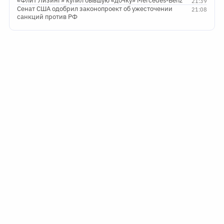
«Флит Лизинг» купил бывшую «дочку» Mercedes-Benz
21:39
Сенат США одобрил законопроект об ужесточении
21:08
санкций против РФ