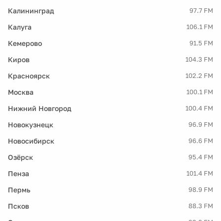
Калининград
97.7 FM
Калуга
106.1 FM
Кемерово
91.5 FM
Киров
104.3 FM
Красноярск
102.2 FM
Москва
100.1 FM
Нижний Новгород
100.4 FM
Новокузнецк
96.9 FM
Новосибирск
96.6 FM
Озёрск
95.4 FM
Пенза
101.4 FM
Пермь
98.9 FM
Псков
88.3 FM