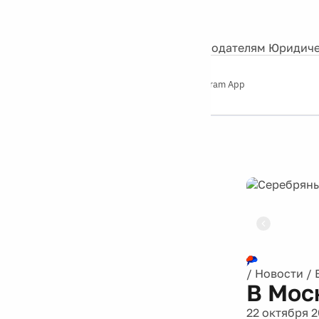
События
Контакты
О нас
Экскурсии
Silver Studio
Рекламодателям
Юридиче
Слушайте
App Store
Google Play
Telegram App
Серебряный
дождь
12+
Реклама
/
Новости
/
В Мос
22 октября 2