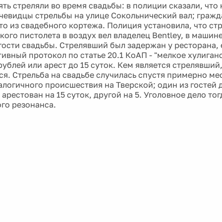
ть стреляли во время свадьбы: в полиции сказали, что
чевидцы стрельбы на улице Сокольнический вал; гражд
то из свадебного кортежа. Полиция установила, что ст
кого пистолета в воздух вел владелец Bentley, в машин
гости свадьбы. Стрелявший был задержан у ресторана,
ивный протокол по статье 20.1 КоАП - "мелкое хулиган
рублей или арест до 15 суток. Кем является стрелявший
ся. Стрельба на свадьбе случилась спустя примерно ме
алогичного происшествия на Тверской; один из гостей 
арестован на 15 суток, другой на 5. Уголовное дело тог
го резонанса.