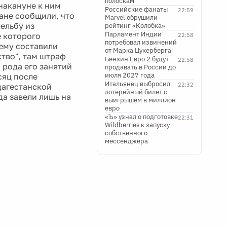
полоскам
 накануне к ним
Российские фанаты
22:59
ане сообщили, что
Marvel обрушили
рельбу из
рейтинг «Колобка»
Парламент Индии
е которого
22:58
потребовал извинений
 ему составили
от Марка Цукерберга
ство", там штраф
Бензин Евро 2 будут
22:58
, рода его занятий
продавать в России до
июля 2027 года
сяц после
Итальянец выбросил
22:32
дагестанской
лотерейный билет с
да завели лишь на
выигрышем в миллион
евро
«Ъ» узнал о подготовке
22:31
Wildberries к запуску
собственного
мессенджера