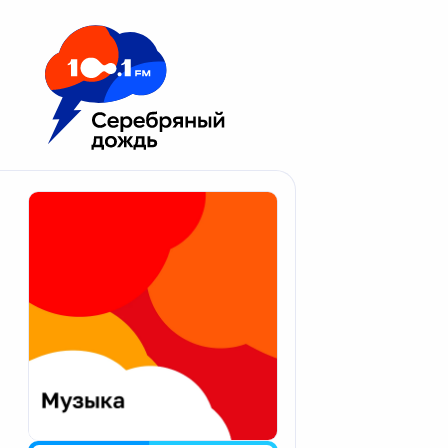
Москва 100.1 FM
Апатиты
Астрахань
Волгоград
Вологда
Екатеринбург
Иваново
Казань
Калининград
Калуга