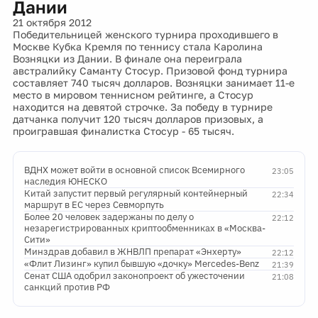
Дании
21 октября 2012
Победительницей женского турнира проходившего в
Москве Кубка Кремля по теннису стала Каролина
Возняцки из Дании. В финале она переиграла
австралийку Саманту Стосур. Призовой фонд турнира
составляет 740 тысяч долларов. Возняцки занимает 11-е
место в мировом теннисном рейтинге, а Стосур
находится на девятой строчке. За победу в турнире
датчанка получит 120 тысяч долларов призовых, а
проигравшая финалистка Стосур - 65 тысяч.
ВДНХ может войти в основной список Всемирного
23:05
наследия ЮНЕСКО
Китай запустит первый регулярный контейнерный
22:34
маршрут в ЕС через Севморпуть
Более 20 человек задержаны по делу о
22:12
незарегистрированных криптообменниках в «Москва-
Сити»
Минздрав добавил в ЖНВЛП препарат «Энхерту»
22:12
«Флит Лизинг» купил бывшую «дочку» Mercedes-Benz
21:39
Сенат США одобрил законопроект об ужесточении
21:08
санкций против РФ