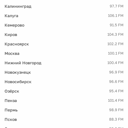
Калининград
97.7 FM
Калуга
106.1 FM
Кемерово
91.5 FM
Киров
104.3 FM
Красноярск
102.2 FM
Москва
100.1 FM
Нижний Новгород
100.4 FM
Новокузнецк
96.9 FM
Новосибирск
96.6 FM
Озёрск
95.4 FM
Пенза
101.4 FM
Пермь
98.9 FM
Псков
88.3 FM