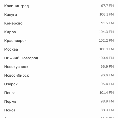
Калининград
97.7 FM
Калуга
106.1 FM
Кемерово
91.5 FM
Киров
104.3 FM
Красноярск
102.2 FM
Москва
100.1 FM
Нижний Новгород
100.4 FM
Новокузнецк
96.9 FM
Новосибирск
96.6 FM
Озёрск
95.4 FM
Пенза
101.4 FM
Пермь
98.9 FM
Псков
88.3 FM