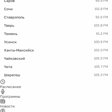
Саров
99.9 FM
Сочи
101.9 FM
Ставрополь
92.6 FM
Тверь
103.8 FM
Тюмень
91.2 FM
Усинск
100.9 FM
Ханты-Мансийск
102.0 FM
Чайковский
105.5 FM
Чита
105.7 FM
Шерегеш
105.3 FM
Расписание
Программы
Новости