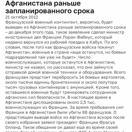
Афганистана раньше
запланированного срока
21 октября 2012
Французский военный контингент, вероятно, будет
выведен из Афганистана раньше запланированного срока
– до декабря этого года, такое заявление сделал министр
иностранных дел Франции Лоран Фабиус, который
недавно вернулся из рабочей поездки в Кабул. По его
словам, после того как французские войска покинут
Афганистан, военные в стране «еще останутся, но боевых
подразделений там уже не будет». Число
военнослужащих, которые останутся в Афганистане,
министр не назвал, но рассказал, что они займутся
отправкой домой военной техники и оборудования. Всего
французам предстоит перебросить 14 боевых вертолетов,
около тысячи единиц бронетехники и около полутора
тысяч грузовых контейнеров с амуницией. Кроме того,
оставшиеся военные будут тренировать сотрудников
афганских сил безопасности. В настоящее время в
Афганистане дислоцированы около 2,5 тыс.
военнослужащих из Франции. За время пребывания сил
Франции в Афганистане были убиты 88 французов. О
предстоящем выводе войск из Афганистана вскоре после
своего избрания заявил президент Франции Фрасуа
Олланд. Такое обещание он давал еще во время своей