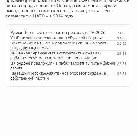
предвыборной кампании. Канцлер ФРГ Ангела Меркель в
свою очередь призвала Олланда не изменять сроки
вывода военного контингента, а осуществить его
совместно с НАТО – в 2014 году.
Руслан Терновой взял свое второе золото ЧЕ-2026
23:08
YouTube заблокировал каналы «Русской общины»
23:08
Британские ученые внедрили гены свиньи в салат-
22:53
латук для вкуса мяса
Лишенная сертификата эксплуатанта «Ижавиа»
22:53
собирается устранить замечания Росавиации
В Лондоне предложили в пабах запретить пить у барной
22:51
стойки
Глава ДУМ Москвы Аляутдинов опроверг создание
22:51
собственной партии