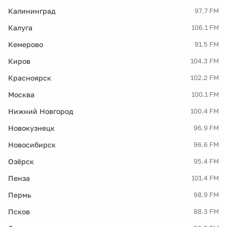
Калининград
97.7 FM
Калуга
106.1 FM
Кемерово
91.5 FM
Киров
104.3 FM
Красноярск
102.2 FM
Москва
100.1 FM
Нижний Новгород
100.4 FM
Новокузнецк
96.9 FM
Новосибирск
96.6 FM
Озёрск
95.4 FM
Пенза
101.4 FM
Пермь
98.9 FM
Псков
88.3 FM