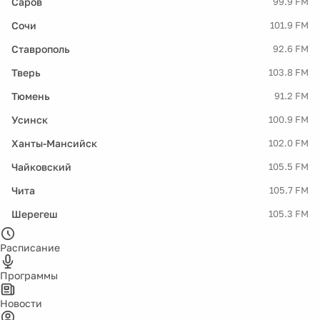
Саров
99.9 FM
Сочи
101.9 FM
Ставрополь
92.6 FM
Тверь
103.8 FM
Тюмень
91.2 FM
Усинск
100.9 FM
Ханты-Мансийск
102.0 FM
Чайковский
105.5 FM
Чита
105.7 FM
Шерегеш
105.3 FM
Расписание
Программы
Новости