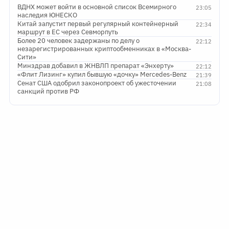
ВДНХ может войти в основной список Всемирного
23:05
наследия ЮНЕСКО
Китай запустит первый регулярный контейнерный
22:34
маршрут в ЕС через Севморпуть
Более 20 человек задержаны по делу о
22:12
незарегистрированных криптообменниках в «Москва-
Сити»
Минздрав добавил в ЖНВЛП препарат «Энхерту»
22:12
«Флит Лизинг» купил бывшую «дочку» Mercedes-Benz
21:39
Сенат США одобрил законопроект об ужесточении
21:08
санкций против РФ