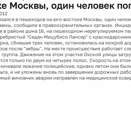
ке Москвы, один человек по
012
езался в пешеходов на юго-востоке Москвы, один челов
авмы, сообщили в правоохранительных органах. Инцид
е в районе дома 16, на пешеходном нерегулируемом п
ребристый "Седан Мицубиси Лансер" с краснодарским
рка, сбившая трех человек, остановилась на мокрой д
тров после "зебры". На месте происшествия работает сл
 группа. Движение на этом участке Окской улицы затру
тся только по двум из четырех полос. Скорость на этом
ничивали лежачие полицейские, однако летом они был
ьта, и не уложены вновь по завершении дорожных рабо
мый виновник аварии направлен на медицинское осви