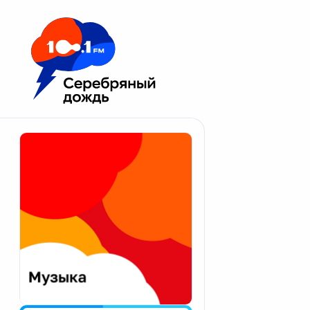
Москва 100.1 FM
Апатиты
Астрахань
Волгоград
Вологда
Екатеринбург
Иваново
Казань
Калининград
Калуга