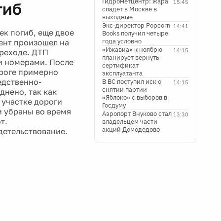
Гидрометцентр: жара
15:45
гиб
спадет в Москве в
выходные
Экс-директор Popcorn
14:41
ек погиб, еще двое
Books получил четыре
года условно
ент произошел на
«Ижавиа» к ноябрю
14:15
ереходе. ДТП
планирует вернуть
и номерами. После
сертификат
ороге примерно
эксплуатанта
едственно-
В ВС поступил иск о
14:15
снятии партии
днено, так как
«Яблоко» с выборов в
 участке дороги
Госдуму
и убраны во время
Аэропорт Внуково стал
13:30
т.
владельцем части
акций Домодедово
детельствование.