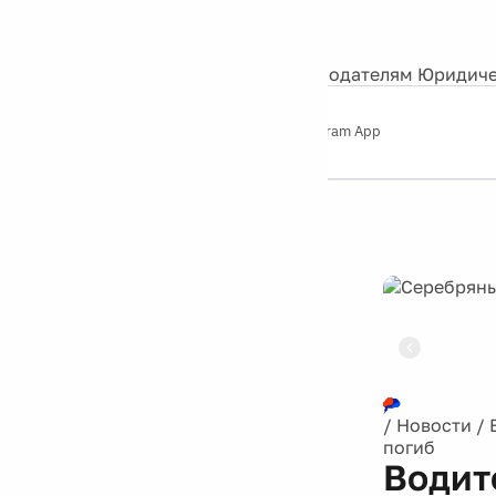
События
Контакты
О нас
Экскурсии
Silver Studio
Рекламодателям
Юридиче
Слушайте
App Store
Google Play
Telegram App
Серебряный
дождь
12+
Реклама
/
Новости
/
погиб
Водит