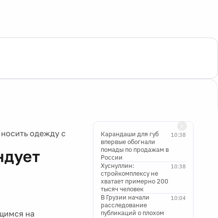
 носить одежду с
Карандаши для губ
10:38
впервые обогнали
помады по продажам в
ндует
России
Хуснуллин:
10:38
стройкомплексу не
хватает примерно 200
тысяч человек
В Грузии начали
10:04
расследование
щимся на
публикаций о плохом