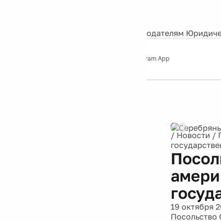
События
Контакты
О нас
Экскурсии
Silver Studio
Рекламодателям
Юридиче
Слушайте
App Store
Google Play
Telegram App
Серебряный
дождь
12+
Реклама
/
Новости
/
государстве
Посол
амери
госуд
19 октября 2
Посольство 