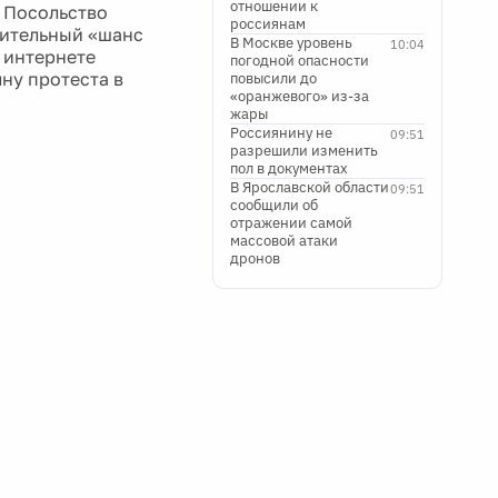
отношении к
 Посольство
россиянам
нительный «шанс
В Москве уровень
10:04
 интернете
погодной опасности
ну протеста в
повысили до
«оранжевого» из-за
жары
Россиянину не
09:51
разрешили изменить
пол в документах
В Ярославской области
09:51
сообщили об
отражении самой
массовой атаки
дронов