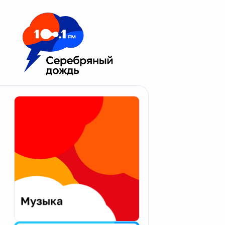
Москва 100.1 FM
Апатиты
Астрахань
Волгоград
Вологда
Екатеринбург
Иваново
Казань
Калининград
Калуга