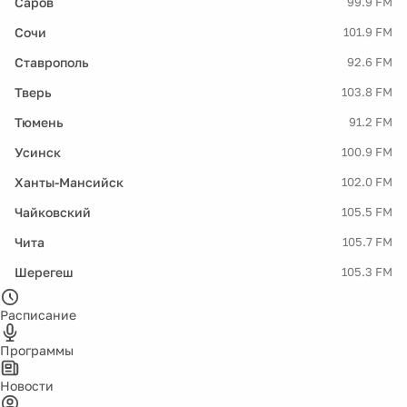
Саров
99.9 FM
Сочи
101.9 FM
Ставрополь
92.6 FM
Тверь
103.8 FM
Тюмень
91.2 FM
Усинск
100.9 FM
Ханты-Мансийск
102.0 FM
Чайковский
105.5 FM
Чита
105.7 FM
Шерегеш
105.3 FM
Расписание
Программы
Новости