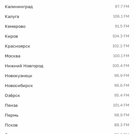
Калининград
97.7 FM
Калуга
106.1 FM
Кемерово
91.5 FM
Киров
104.3 FM
Красноярск
102.2 FM
Москва
100.1 FM
Нижний Новгород
100.4 FM
Новокузнецк
96.9 FM
Новосибирск
96.6 FM
Озёрск
95.4 FM
Пенза
101.4 FM
Пермь
98.9 FM
Псков
88.3 FM