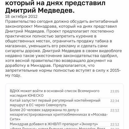
который на днях представил
Дмитрий Медведев.
18 октября 2012
Правительство сегодня должно обсудить антитабачный
законопроект Минздрава, который на днях представил
Дмитрий Медведев. Проект предполагает постепенно
практически полностью запретить курение в
общественных местах, ограничить продажу табака в
магазинах, уменьшить его рекламу и сделать сами
сигареты дороже. Дмитрий Медведев в своем видеоблоге
недавно такое ужесточение законодательства одобрил,
хотя весной правительство возвращало документ на
доработку в Минздрав. Предполагается, что
запретительные нормы полностью вступят в силу к 2015-
му году.
ВДНХ может войти в основной список Всемирного
23:05
наследия ЮНЕСКО
Китай запустит первый регулярный контейнерный
22:34
маршрут в ЕС через Севморпуть
Более 20 человек задержаны по делу о
22:12
незарегистрированных криптообменниках в «Москва-
Сити»
Минздрав добавил в ЖНВЛП препарат «Энхерту»
22:12
«Флит Лизинг» купил бывшую «дочку» Mercedes-Benz