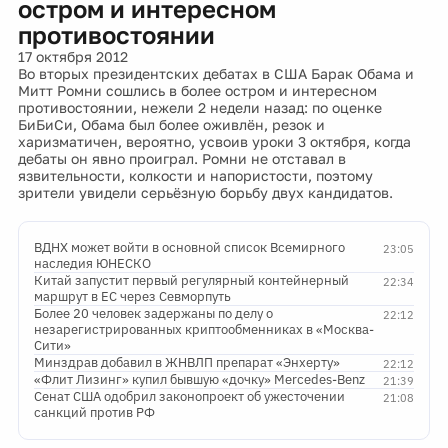
остром и интересном
противостоянии
17 октября 2012
Во вторых президентских дебатах в США Барак Обама и
Митт Ромни сошлись в более остром и интересном
противостоянии, нежели 2 недели назад: по оценке
БиБиСи, Обама был более оживлён, резок и
харизматичен, вероятно, усвоив уроки 3 октября, когда
дебаты он явно проиграл. Ромни не отставал в
язвительности, колкости и напористости, поэтому
зрители увидели серьёзную борьбу двух кандидатов.
ВДНХ может войти в основной список Всемирного
23:05
наследия ЮНЕСКО
Китай запустит первый регулярный контейнерный
22:34
маршрут в ЕС через Севморпуть
Более 20 человек задержаны по делу о
22:12
незарегистрированных криптообменниках в «Москва-
Сити»
Минздрав добавил в ЖНВЛП препарат «Энхерту»
22:12
«Флит Лизинг» купил бывшую «дочку» Mercedes-Benz
21:39
Сенат США одобрил законопроект об ужесточении
21:08
санкций против РФ