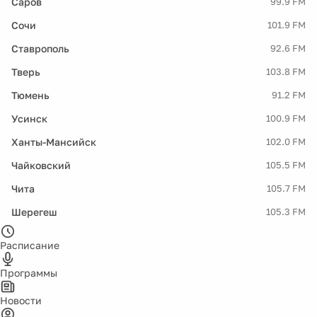
Саров
99.9 FM
Сочи
101.9 FM
Ставрополь
92.6 FM
Тверь
103.8 FM
Тюмень
91.2 FM
Усинск
100.9 FM
Ханты-Мансийск
102.0 FM
Чайковский
105.5 FM
Чита
105.7 FM
Шерегеш
105.3 FM
Расписание
Программы
Новости