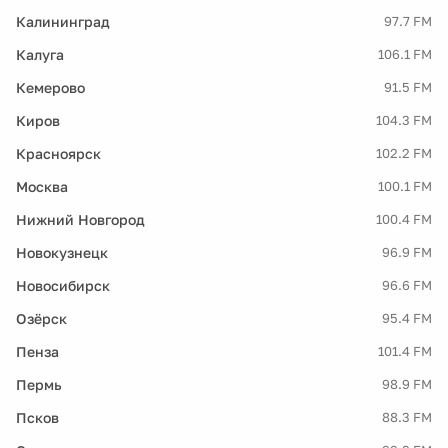
Калининград
97.7 FM
Калуга
106.1 FM
Кемерово
91.5 FM
Киров
104.3 FM
Красноярск
102.2 FM
Москва
100.1 FM
Нижний Новгород
100.4 FM
Новокузнецк
96.9 FM
Новосибирск
96.6 FM
Озёрск
95.4 FM
Пенза
101.4 FM
Пермь
98.9 FM
Псков
88.3 FM