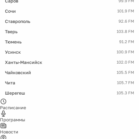
Саров
99.9 FM
Сочи
101.9 FM
Ставрополь
92.6 FM
Тверь
103.8 FM
Тюмень
91.2 FM
Усинск
100.9 FM
Ханты-Мансийск
102.0 FM
Чайковский
105.5 FM
Чита
105.7 FM
Шерегеш
105.3 FM
Расписание
Программы
Новости