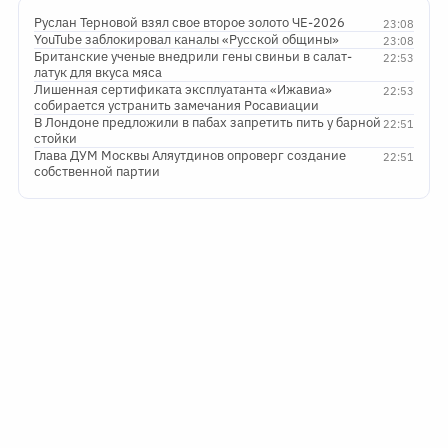
Руслан Терновой взял свое второе золото ЧЕ-2026
23:08
YouTube заблокировал каналы «Русской общины»
23:08
Британские ученые внедрили гены свиньи в салат-
22:53
латук для вкуса мяса
Лишенная сертификата эксплуатанта «Ижавиа»
22:53
собирается устранить замечания Росавиации
В Лондоне предложили в пабах запретить пить у барной
22:51
стойки
Глава ДУМ Москвы Аляутдинов опроверг создание
22:51
собственной партии