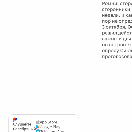
Ромни: стор
сторонники 
недели, и к
пор не опре
3 октября, 
решил дейст
важны и для
он впервые 
опросу Си-э
проголосова
App Store
Слушайте
Google Play
Серебряный
Telegram App