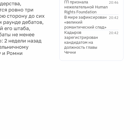
ГП признала
дерства,
20:46
нежелательной Human
тся ровно три
Rights Foundation
ою сторону до сих
В мире зафиксирован
20:42
 раунде дебатов,
«великий
романтический спад»
й его штаба,
Кадыров
20:42
баты не менее
зарегистрирован
: 2 недели назад
кандидатом на
дельничному
должность главы
Чечни
у и Ромни