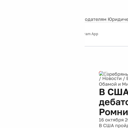
События
Контакты
О нас
Экскурсии
Silver Studio
Рекламодателям
Юридиче
Слушайте
App Store
Google Play
Telegram App
Серебряный
дождь
12+
Реклама
/
Новости
/
Обамой и М
В США
дебат
Ромн
16 октября 2
В США пройд