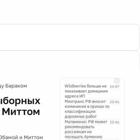
ду Бараком
Wildberries больше не
20:47
показывает домашние
адреса ИП
выборных
Минтранс РФ вносит
20:46
изменения в приказ по
 Миттом
классификации
дорожных работ
Матвиенко: РФ может
20:46
рекомендовать
россиянам не
 Обамой и Миттом
посещать Армению