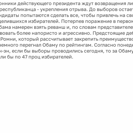
онники действующего президента ждут возвращения ли
республиканца - укрепления отрыва. До выборов остае
андидаты попытаются сделать все, чтобы привлечь на св
делившихся избирателей. Потерпев поражение в первом
Обама намерен взять реванш и, по словам представителе
вовать более напористо и агрессивно. Предстоящие де
 Ромни, который рассчитывает закрепить преимущество
немного перегнал Обаму по рейтингам. Согласно поне
н-эн, если бы выборы проводились сегодня, то за Обам
ли бы по 47 проц избирателей.