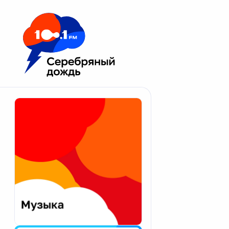
Москва 100.1 FM
Апатиты
Астрахань
Волгоград
Вологда
Екатеринбург
Иваново
Казань
Калининград
Калуга