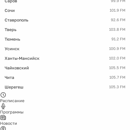
Саров
99.9 FM
Сочи
101.9 FM
Ставрополь
92.6 FM
Тверь
103.8 FM
Тюмень
91.2 FM
Усинск
100.9 FM
Ханты-Мансийск
102.0 FM
Чайковский
105.5 FM
Чита
105.7 FM
Шерегеш
105.3 FM
Расписание
Программы
Новости