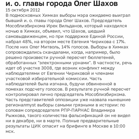
и. о. главы города Олег Шахов
15 октября 2012
В подмосковных Химках выборы мэра ожидаемо выиграл
бывший и. о. главы города Олег Шахов. Председатель
Мособлизбиркома Ирек Вильданов, который находился
ночью в Химках, объявил, что Шахов, шедший
самовыдвиженцем, но при поддержке Единой России,
набрал 48%, на втором месте Евгения Чирикова с 17%.
После них Олег Митволь, 14% голосов. Выборы в Химках
сопровождались скандалами, когда, например, было
решено произвести ручной пересчет бюллетеней,
обработанных "электронными урнами". В частности, речь
идет об участке 3008, где возник конфликт между
наблюдателями от Евгении Чириковой и членами
участковой избирательной комиссии. Часть
наблюдателей была изгнана, будучи обвиненной в
помехах подсчету голосов. В результате ручной пересчет
контролировал лично председатель Мособлизбиркома.
Часть представителей оппозиции уже назвала нынешние
регионалmyst выборы самыми грязными в истории: по
соловам сопредседателя РПР-ПАРНАС Владимира
Рыжкова, такого количества фальсификаций он не видел
ни в декабре, ни в марте. Полные предварительные
результаты ЦИК огласит на брифинге в Москве в 10:00
мск.