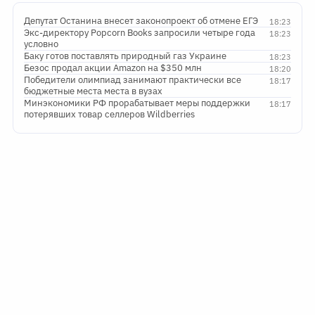
Депутат Останина внесет законопроект об отмене ЕГЭ
18:23
Экс-директору Popcorn Books запросили четыре года
18:23
условно
Баку готов поставлять природный газ Украине
18:23
Безос продал акции Amazon на $350 млн
18:20
Победители олимпиад занимают практически все
18:17
бюджетные места места в вузах
Минэкономики РФ прорабатывает меры поддержки
18:17
потерявших товар селлеров Wildberries