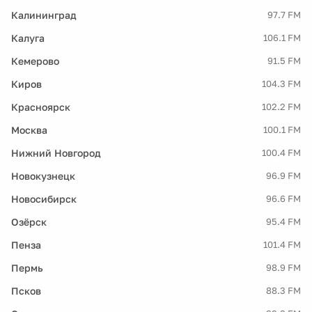
Калининград
97.7 FM
Калуга
106.1 FM
Кемерово
91.5 FM
Киров
104.3 FM
Красноярск
102.2 FM
Москва
100.1 FM
Нижний Новгород
100.4 FM
Новокузнецк
96.9 FM
Новосибирск
96.6 FM
Озёрск
95.4 FM
Пенза
101.4 FM
Пермь
98.9 FM
Псков
88.3 FM