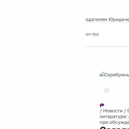
События
Контакты
О нас
Экскурсии
Silver Studio
Рекламодателям
Юридиче
Слушайте
App Store
Google Play
Telegram App
Серебряный
дождь
12+
Реклама
/
Новости
/
литературе:
при обсужде