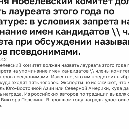
ня Нобелевский комитет до
ь лауреата этого года по
туре: в условиях запрета н
нание имен кандидатов \\ 
ета при обсуждении называ
ов псевдонимами.
012
елевский комитет должен назвать лауреата этого года п
прета на упоминание имен кандидатов \\ члены комите
торов псевдонимами. Известно, что им предстоит выбр
 куда входят пять человек. Эксперты не исключают, что
ль Юго-Восточной Азии или Северной Америки, куда да
ь награда. Из российских авторов по традиции выделя
 Виктора Пелевина. В прошлом году награды удостоил
.