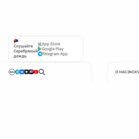
App Store
Слушайте
Google Play
Серебряный
Telegram App
дождь
О НАС
ЭКСК
12+