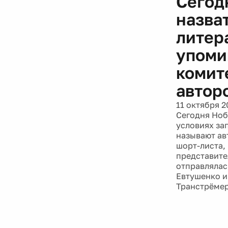
Сегод
назват
литера
упоми
комит
автор
11 октября 2
Сегодня Ноб
условиях за
называют ав
шорт-листа,
представите
отправлялас
Евтушенко и
Транстрёмер