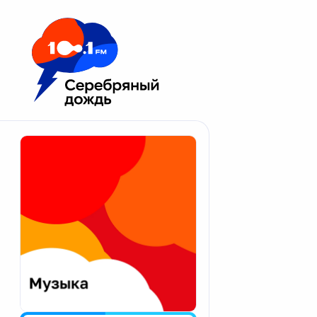
Москва 100.1 FM
Апатиты
Астрахань
Волгоград
Вологда
Екатеринбург
Иваново
Казань
Калининград
Калуга