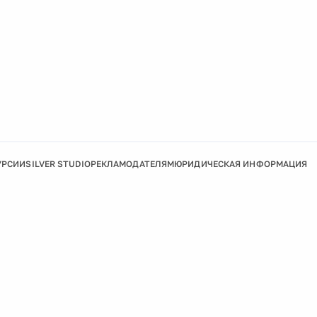
УРСИИ
SILVER STUDIO
РЕКЛАМОДАТЕЛЯМ
ЮРИДИЧЕСКАЯ ИНФОРМАЦИЯ