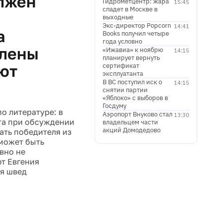
лжен
Гидрометцентр: жара
15:45
спадет в Москве в
выходные
Экс-директор Popcorn
14:41
а
Books получил четыре
года условно
члены
«Ижавиа» к ноябрю
14:15
планирует вернуть
ют
сертификат
эксплуатанта
В ВС поступил иск о
14:15
снятии партии
«Яблоко» с выборов в
Госдуму
о литературе: в
Аэропорт Внуково стал
13:30
та при обсуждении
владельцем части
акций Домодедово
ать победителя из
 может быть
вно не
ют Евгения
ся швед