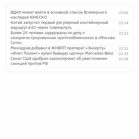
ВДНХ может войти в основной список Всемирного
23:05
наследия ЮНЕСКО
Китай запустит первый регулярный контейнерный
22:34
маршрут в ЕС через Севморпуть
Более 20 человек задержаны по делу о
22:12
незарегистрированных криптообменниках в «Москва-
Сити»
Минздрав добавил в ЖНВЛП препарат «Энхерту»
22:12
«Флит Лизинг» купил бывшую «дочку» Mercedes-Benz
21:39
Сенат США одобрил законопроект об ужесточении
21:08
санкций против РФ