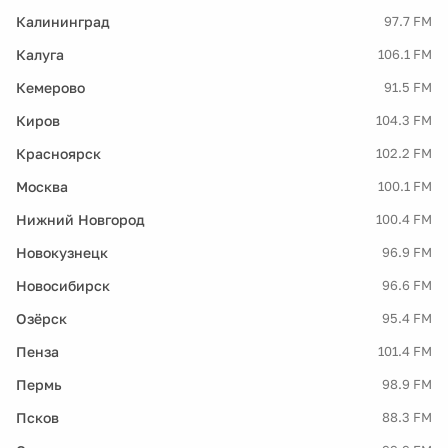
Калининград
97.7 FM
Калуга
106.1 FM
Кемерово
91.5 FM
Киров
104.3 FM
Красноярск
102.2 FM
Москва
100.1 FM
Нижний Новгород
100.4 FM
Новокузнецк
96.9 FM
Новосибирск
96.6 FM
Озёрск
95.4 FM
Пенза
101.4 FM
Пермь
98.9 FM
Псков
88.3 FM