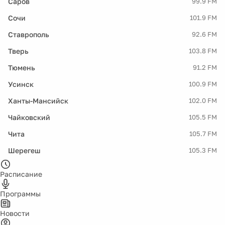
Саров
99.9 FM
Сочи
101.9 FM
Ставрополь
92.6 FM
Тверь
103.8 FM
Тюмень
91.2 FM
Усинск
100.9 FM
Ханты-Мансийск
102.0 FM
Чайковский
105.5 FM
Чита
105.7 FM
Шерегеш
105.3 FM
Расписание
Программы
Новости