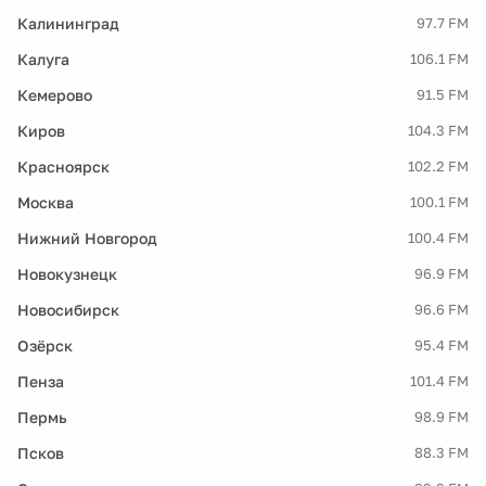
Калининград
97.7 FM
Калуга
106.1 FM
Кемерово
91.5 FM
Киров
104.3 FM
Красноярск
102.2 FM
Москва
100.1 FM
Нижний Новгород
100.4 FM
Новокузнецк
96.9 FM
Новосибирск
96.6 FM
Озёрск
95.4 FM
Пенза
101.4 FM
Пермь
98.9 FM
Псков
88.3 FM