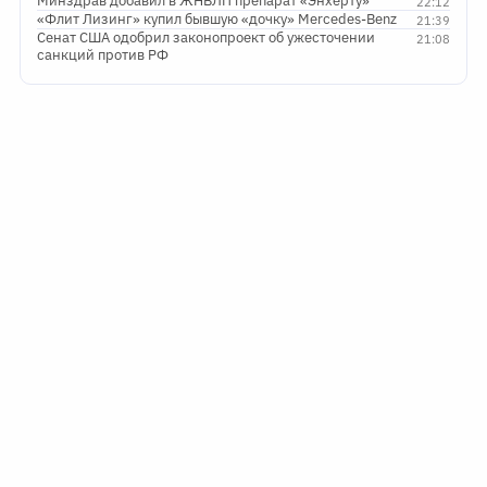
Минздрав добавил в ЖНВЛП препарат «Энхерту»
22:12
«Флит Лизинг» купил бывшую «дочку» Mercedes-Benz
21:39
Сенат США одобрил законопроект об ужесточении
21:08
санкций против РФ