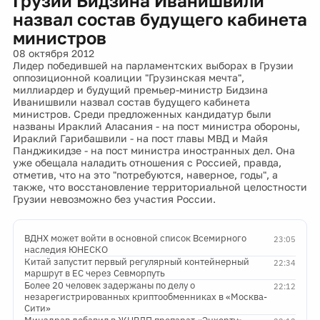
Грузии Бидзина Иванишвили
назвал состав будущего кабинета
министров
08 октября 2012
Лидер победившей на парламентских выборах в Грузии
оппозиционной коалиции "Грузинская мечта",
миллиардер и будущий премьер-министр Бидзина
Иванишвили назвал состав будущего кабинета
министров. Среди предложенных кандидатур были
названы Ираклий Аласания - на пост министра обороны,
Ираклий Гарибашвили - на пост главы МВД и Майя
Панджикидзе - на пост министра иностранных дел. Она
уже обещала наладить отношения с Россией, правда,
отметив, что на это "потребуются, наверное, годы", а
также, что восстановление территориальной целостности
Грузии невозможно без участия России.
ВДНХ может войти в основной список Всемирного
23:05
наследия ЮНЕСКО
Китай запустит первый регулярный контейнерный
22:34
маршрут в ЕС через Севморпуть
Более 20 человек задержаны по делу о
22:12
незарегистрированных криптообменниках в «Москва-
Сити»