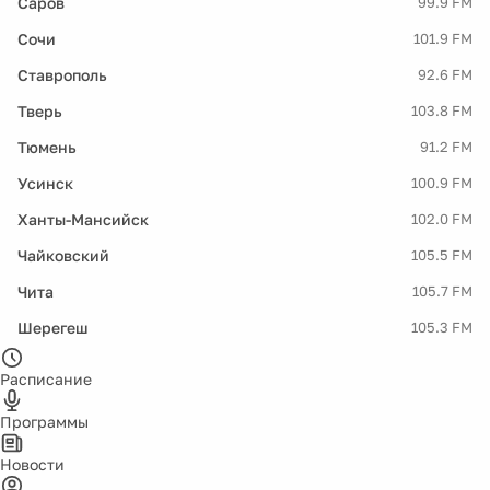
Саров
99.9 FM
Сочи
101.9 FM
Ставрополь
92.6 FM
Тверь
103.8 FM
Тюмень
91.2 FM
Усинск
100.9 FM
Ханты-Мансийск
102.0 FM
Чайковский
105.5 FM
Чита
105.7 FM
Шерегеш
105.3 FM
Расписание
Программы
Новости