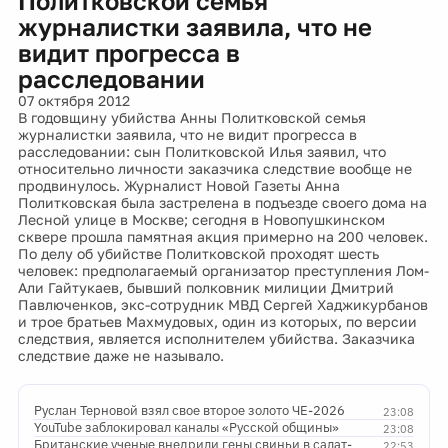
Политковской семья
журналистки заявила, что не
видит прогресса в
расследовании
07 октября 2012
В годовщину убийства Анны Политковской семья
журналистки заявила, что не видит прогресса в
расследовании: сын Политковской Илья заявил, что
относительно личности заказчика следствие вообще не
продвинулось. Журналист Новой Газеты Анна
Политковская была застрелена в подъезде своего дома на
Лесной улице в Москве; сегодня в Новопушкинском
сквере прошла памятная акция примерно на 200 человек.
По делу об убийстве Политковской проходят шесть
человек: предполагаемый организатор преступления Лом-
Али Гайтукаев, бывший полковник милиции Дмитрий
Павлюченков, экс-сотрудник МВД Сергей Хаджикурбанов
и трое братьев Махмудовых, один из которых, по версии
следствия, является исполнителем убийства. Заказчика
следствие даже не называло.
Руслан Терновой взял свое второе золото ЧЕ-2026
23:08
YouTube заблокировал каналы «Русской общины»
23:08
Британские ученые внедрили гены свиньи в салат-
22:53