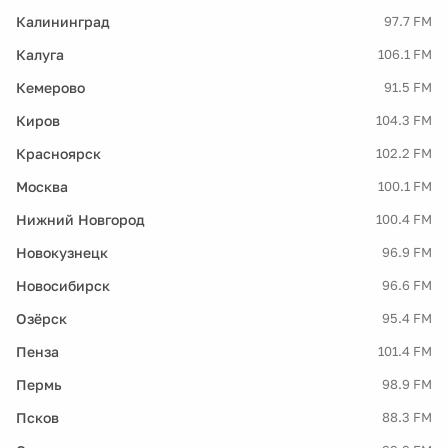
Калининград
97.7 FM
Калуга
106.1 FM
Кемерово
91.5 FM
Киров
104.3 FM
Красноярск
102.2 FM
Москва
100.1 FM
Нижний Новгород
100.4 FM
Новокузнецк
96.9 FM
Новосибирск
96.6 FM
Озёрск
95.4 FM
Пенза
101.4 FM
Пермь
98.9 FM
Псков
88.3 FM