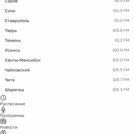
Саров
99.9 FM
Сочи
101.9 FM
Ставрополь
92.6 FM
Тверь
103.8 FM
Тюмень
91.2 FM
Усинск
100.9 FM
Ханты-Мансийск
102.0 FM
Чайковский
105.5 FM
Чита
105.7 FM
Шерегеш
105.3 FM
Расписание
Программы
Новости