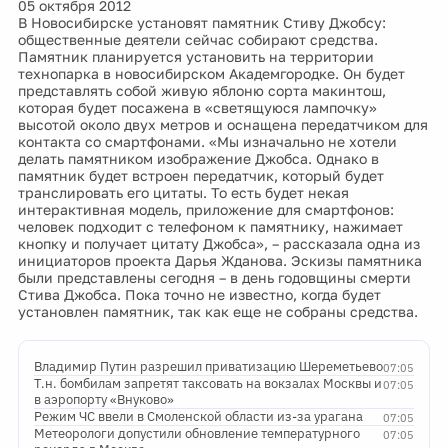
05 октября 2012
В Новосибирске установят памятник Стиву Джобсу:
общественные деятели сейчас собирают средства.
Памятник планируется установить на территории
технопарка в новосибирском Академгородке. Он будет
представлять собой живую яблоню сорта макинтош,
которая будет посажена в «светящуюся лампочку»
высотой около двух метров и оснащена передатчиком для
контакта со смартфонами. «Мы изначально не хотели
делать памятником изображение Джобса. Однако в
памятник будет встроен передатчик, который будет
транслировать его цитаты. То есть будет некая
интерактивная модель, приложение для смартфонов:
человек подходит с телефоном к памятнику, нажимает
кнопку и получает цитату Джобса», – рассказала одна из
инициаторов проекта Дарья Жданова. Эскизы памятника
были представлены сегодня – в день годовщины смерти
Стива Джобса. Пока точно не известно, когда будет
установлен памятник, так как еще не собраны средства.
Владимир Путин разрешил приватизацию Шереметьево
07:05
Т.н. бомбилам запретят таксовать на вокзалах Москвы и
07:05
в аэропорту «Внуково»
Режим ЧС ввели в Смоленской области из-за урагана
07:05
Метеорологи допустили обновление температурного
07:05