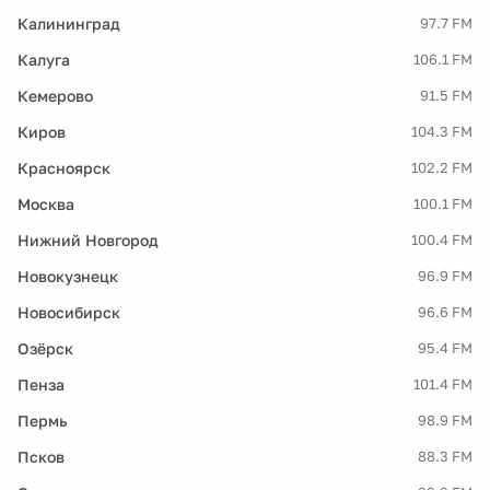
Калининград
97.7 FM
Калуга
106.1 FM
Кемерово
91.5 FM
Киров
104.3 FM
Красноярск
102.2 FM
Москва
100.1 FM
Нижний Новгород
100.4 FM
Новокузнецк
96.9 FM
Новосибирск
96.6 FM
Озёрск
95.4 FM
Пенза
101.4 FM
Пермь
98.9 FM
Псков
88.3 FM