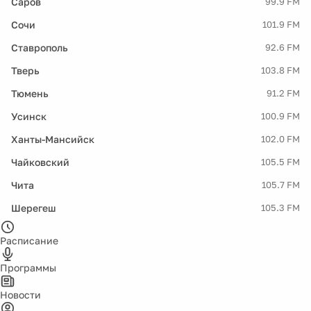
Саров
99.9 FM
Сочи
101.9 FM
Ставрополь
92.6 FM
Тверь
103.8 FM
Тюмень
91.2 FM
Усинск
100.9 FM
Ханты-Мансийск
102.0 FM
Чайковский
105.5 FM
Чита
105.7 FM
Шерегеш
105.3 FM
Расписание
Программы
Новости