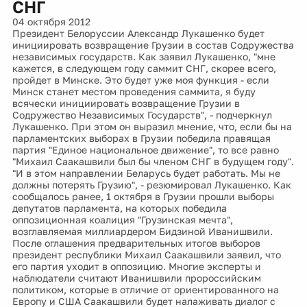
СНГ
04 октября 2012
Президент Белоруссии Александр Лукашенко будет
инициировать возвращение Грузии в состав Содружества
независимых государств. Как заявил Лукашенко, "мне
кажется, в следующем году саммит СНГ, скорее всего,
пройдет в Минске. Это будет уже моя функция - если
Минск станет местом проведения саммита, я буду
всячески инициировать возвращение Грузии в
Содружество Независимых Государств", - подчеркнул
Лукашенко. При этом он выразил мнение, что, если бы на
парламентских выборах в Грузии победила правящая
партия "Единое национальное движение", то все равно
"Михаил Саакашвили был бы членом СНГ в будущем году".
"И в этом направлении Беларусь будет работать. Мы не
должны потерять Грузию", - резюмировал Лукашенко. Как
сообщалось ранее, 1 октября в Грузии прошли выборы
депутатов парламента, на которых победила
оппозиционная коалиция "Грузинская мечта",
возглавляемая миллиардером Бидзиной Иванишвили.
После оглашения предварительных итогов выборов
президент республики Михаил Саакашвили заявил, что
его партия уходит в оппозицию. Многие эксперты и
наблюдатели считают Иванишвили пророссийским
политиком, которые в отличие от ориентированного на
Европу и США Саакашвили будет налаживать диалог с