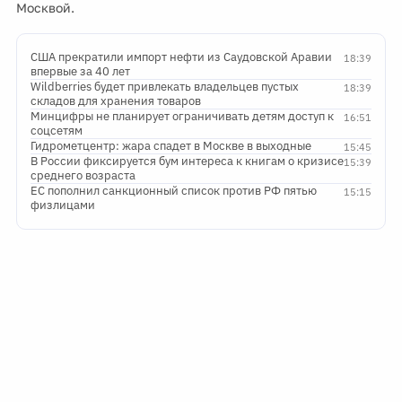
Москвой.
США прекратили импорт нефти из Саудовской Аравии
18:39
впервые за 40 лет
Wildberries будет привлекать владельцев пустых
18:39
складов для хранения товаров
Минцифры не планирует ограничивать детям доступ к
16:51
соцсетям
Гидрометцентр: жара спадет в Москве в выходные
15:45
В России фиксируется бум интереса к книгам о кризисе
15:39
среднего возраста
ЕС пополнил санкционный список против РФ пятью
15:15
физлицами