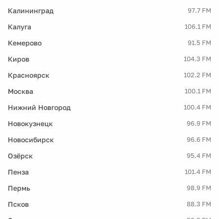
Калининград
97.7 FM
Калуга
106.1 FM
Кемерово
91.5 FM
Киров
104.3 FM
Красноярск
102.2 FM
Москва
100.1 FM
Нижний Новгород
100.4 FM
Новокузнецк
96.9 FM
Новосибирск
96.6 FM
Озёрск
95.4 FM
Пенза
101.4 FM
Пермь
98.9 FM
Псков
88.3 FM