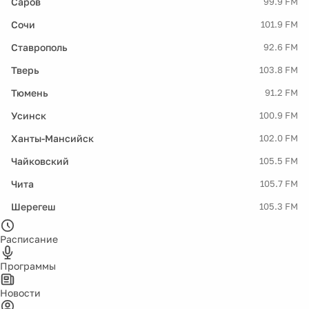
Саров
99.9 FM
Сочи
101.9 FM
Ставрополь
92.6 FM
Тверь
103.8 FM
Тюмень
91.2 FM
Усинск
100.9 FM
Ханты-Мансийск
102.0 FM
Чайковский
105.5 FM
Чита
105.7 FM
Шерегеш
105.3 FM
Расписание
Программы
Новости