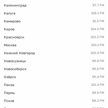
Калининград
97.7 FM
Калуга
106.1 FM
Кемерово
91.5 FM
Киров
104.3 FM
Красноярск
102.2 FM
Москва
100.1 FM
Нижний Новгород
100.4 FM
Новокузнецк
96.9 FM
Новосибирск
96.6 FM
Озёрск
95.4 FM
Пенза
101.4 FM
Пермь
98.9 FM
Псков
88.3 FM