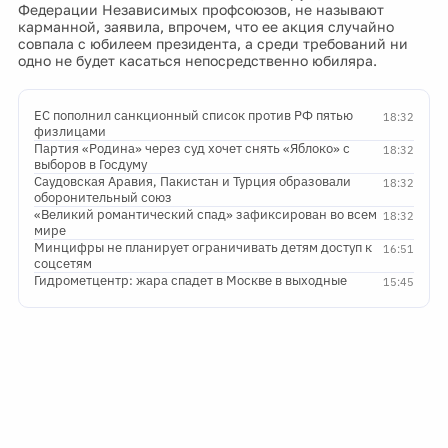
Федерации Независимых профсоюзов, не называют
карманной, заявила, впрочем, что ее акция случайно
совпала с юбилеем президента, а среди требований ни
одно не будет касаться непосредственно юбиляра.
ЕС пополнил санкционный список против РФ пятью
18:32
физлицами
Партия «Родина» через суд хочет снять «Яблоко» с
18:32
выборов в Госдуму
Саудовская Аравия, Пакистан и Турция образовали
18:32
оборонительный союз
«Великий романтический спад» зафиксирован во всем
18:32
мире
Минцифры не планирует ограничивать детям доступ к
16:51
соцсетям
Гидрометцентр: жара спадет в Москве в выходные
15:45