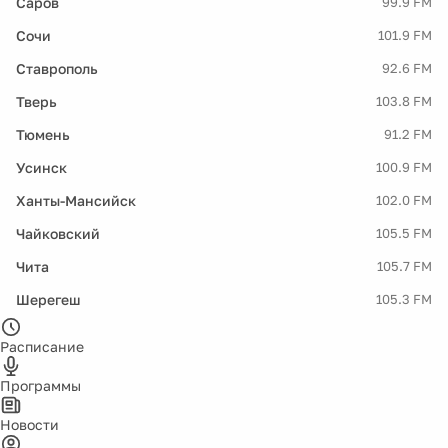
Саров
99.9 FM
Сочи
101.9 FM
Ставрополь
92.6 FM
Тверь
103.8 FM
Тюмень
91.2 FM
Усинск
100.9 FM
Ханты-Мансийск
102.0 FM
Чайковский
105.5 FM
Чита
105.7 FM
Шерегеш
105.3 FM
Расписание
Программы
Новости