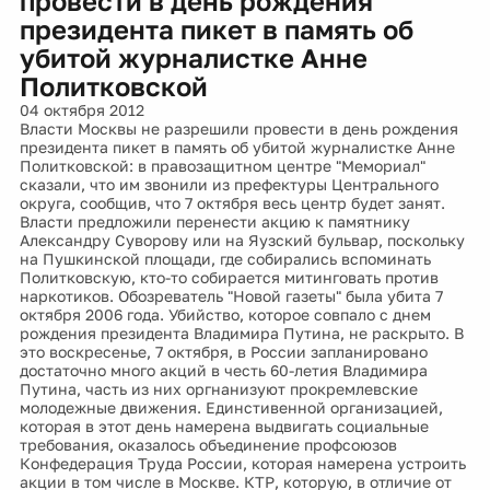
провести в день рождения
президента пикет в память об
убитой журналистке Анне
Политковской
04 октября 2012
Власти Москвы не разрешили провести в день рождения
президента пикет в память об убитой журналистке Анне
Политковской: в правозащитном центре "Мемориал"
сказали, что им звонили из префектуры Центрального
округа, сообщив, что 7 октября весь центр будет занят.
Власти предложили перенести акцию к памятнику
Александру Суворову или на Яузский бульвар, поскольку
на Пушкинской площади, где собирались вспоминать
Политковскую, кто-то собирается митинговать против
наркотиков. Обозреватель "Новой газеты" была убита 7
октября 2006 года. Убийство, которое совпало с днем
рождения президента Владимира Путина, не раскрыто. В
это воскресенье, 7 октября, в России запланировано
достаточно много акций в честь 60-летия Владимира
Путина, часть из них оргнанизуют прокремлевские
молодежные движения. Единстивенной организацией,
которая в этот день намерена выдвигать социальные
требования, оказалось объединение профсоюзов
Конфедерация Труда России, которая намерена устроить
акции в том числе в Москве. КТР, которую, в отличие от