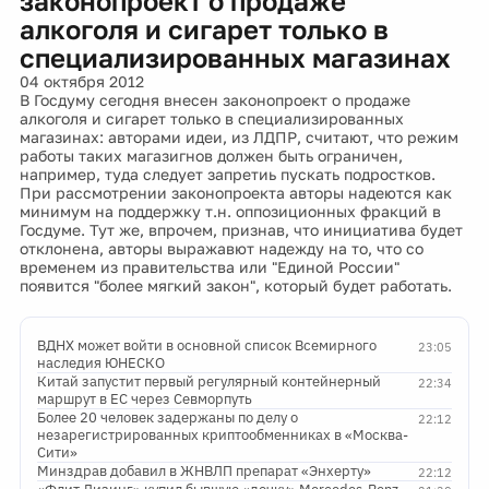
законопроект о продаже
алкоголя и сигарет только в
специализированных магазинах
04 октября 2012
В Госдуму сегодня внесен законопроект о продаже
алкоголя и сигарет только в специализированных
магазинах: авторами идеи, из ЛДПР, считают, что режим
работы таких магазигнов должен быть ограничен,
например, туда следует запретиь пускать подростков.
При рассмотрении законопроекта авторы надеются как
минимум на поддержку т.н. оппозиционных фракций в
Госдуме. Тут же, впрочем, признав, что инициатива будет
отклонена, авторы выражавют надежду на то, что со
временем из правительства или "Единой России"
появится "более мягкий закон", который будет работать.
ВДНХ может войти в основной список Всемирного
23:05
наследия ЮНЕСКО
Китай запустит первый регулярный контейнерный
22:34
маршрут в ЕС через Севморпуть
Более 20 человек задержаны по делу о
22:12
незарегистрированных криптообменниках в «Москва-
Сити»
Минздрав добавил в ЖНВЛП препарат «Энхерту»
22:12