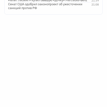
«Флит Лизинг» купил бывшую «дочку» Mercedes-Benz
21:39
Сенат США одобрил законопроект об ужесточении
21:08
санкций против РФ