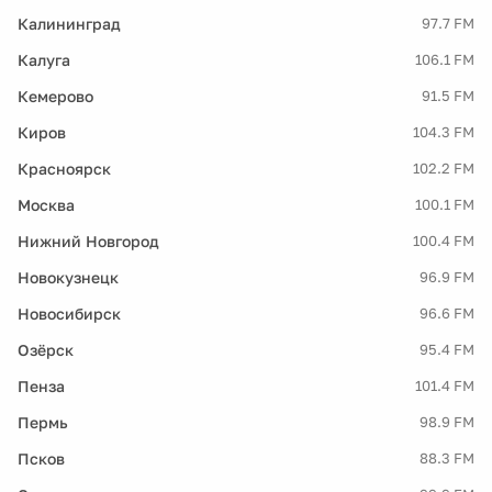
Калининград
97.7 FM
Калуга
106.1 FM
Кемерово
91.5 FM
Киров
104.3 FM
Красноярск
102.2 FM
Москва
100.1 FM
Нижний Новгород
100.4 FM
Новокузнецк
96.9 FM
Новосибирск
96.6 FM
Озёрск
95.4 FM
Пенза
101.4 FM
Пермь
98.9 FM
Псков
88.3 FM