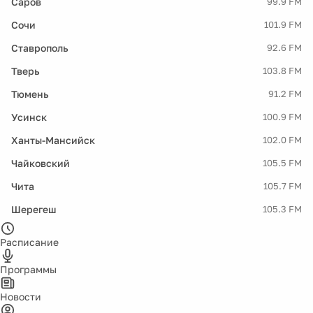
Саров
99.9 FM
Сочи
101.9 FM
Ставрополь
92.6 FM
Тверь
103.8 FM
Тюмень
91.2 FM
Усинск
100.9 FM
Ханты-Мансийск
102.0 FM
Чайковский
105.5 FM
Чита
105.7 FM
Шерегеш
105.3 FM
Расписание
Программы
Новости