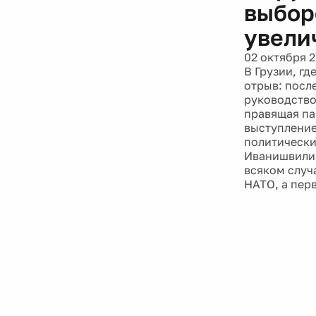
выбор
увели
02 октября 
В Грузии, г
отрыв: посл
руководство
правящая па
выступление
политически
Иванишвили 
всяком случ
НАТО, а перв