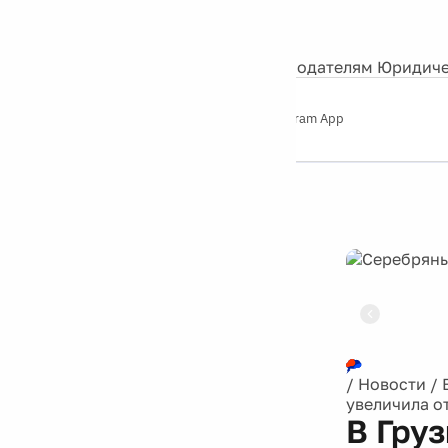
События
Контакты
О нас
Экскурсии
Silver Studio
Рекламодателям
Юридиче
Слушайте
App Store
Google Play
Telegram App
Серебряный
дождь
12+
Реклама
/
Новости
/
увеличила о
В Гру