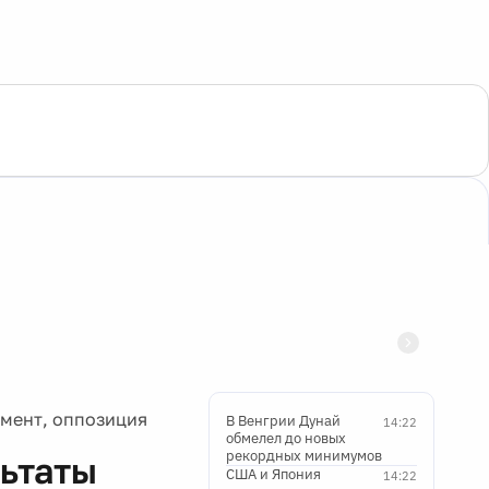
амент, оппозиция
В Венгрии Дунай
14:22
обмелел до новых
рекордных минимумов
льтаты
США и Япония
14:22