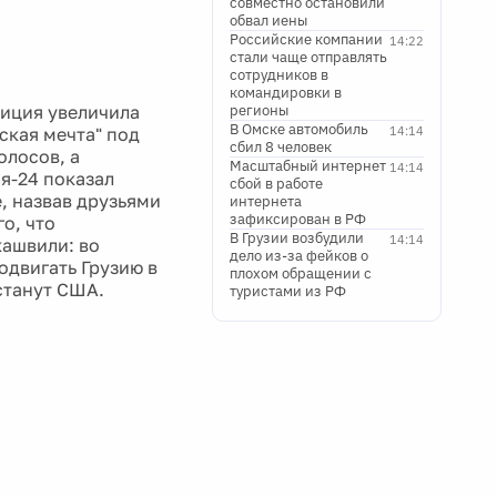
совместно остановили
обвал иены
Российские компании
14:22
стали чаще отправлять
сотрудников в
командировки в
зиция увеличила
регионы
В Омске автомобиль
ская мечта" под
14:14
сбил 8 человек
олосов, а
Масштабный интернет
14:14
я-24 показал
сбой в работе
, назвав друзьями
интернета
зафиксирован в РФ
о, что
В Грузии возбудили
14:14
ашвили: во
дело из-за фейков о
одвигать Грузию в
плохом обращении с
 станут США.
туристами из РФ