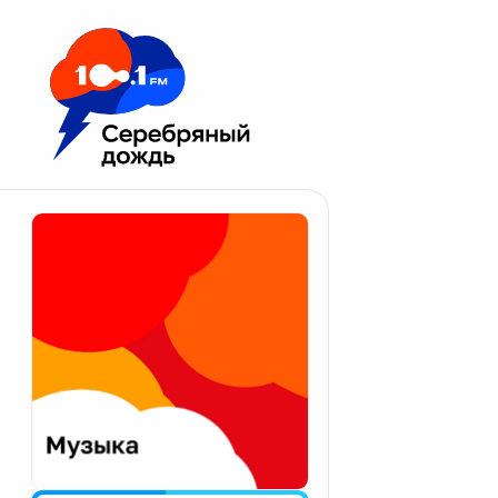
Москва 100.1 FM
Апатиты
Астрахань
Волгоград
Вологда
Екатеринбург
Иваново
Казань
Калининград
Калуга