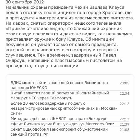
30 сентября 2012
Начальник охраны президента Чехии Вацлава Клауса
подал в отставку после инцидента в городе Храставе, где
в президента «выстрелили» из пластмассового пистолета.
На кадрах, снятых оператором чешского телеканала
«Прима» отчетливо видно, что ближайший охранник
стоит сзади президента и даже не видит, как незнакомец
приставляет оружие к боку Клауса. Об имитации
покушения он узнает только от самого президента,
который поворачивается в его сторону и говорит о
случившемся. Тем временем, задержанный Павел
Ондроуш, напавший с пластмассовым пистолетом на
президента, отпущен из полиции.
ВДНХ может войти в основной список Всемирного
23:05
наследия ЮНЕСКО
Китай запустит первый регулярный контейнерный
22:34
маршрут в ЕС через Севморпуть
Более 20 человек задержаны по делу о
22:12
незарегистрированных криптообменниках в «Москва-
Сити»
Минздрав добавил в ЖНВЛП препарат «Энхерту»
22:12
«Флит Лизинг» купил бывшую «дочку» Mercedes-Benz
21:39
Сенат США одобрил законопроект об ужесточении
21:08
санкций против РФ