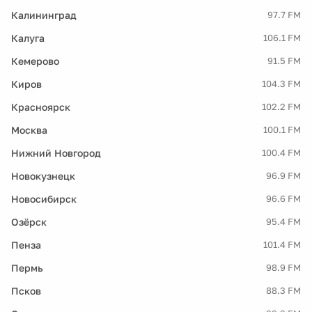
Калининград
97.7 FM
Калуга
106.1 FM
Кемерово
91.5 FM
Киров
104.3 FM
Красноярск
102.2 FM
Москва
100.1 FM
Нижний Новгород
100.4 FM
Новокузнецк
96.9 FM
Новосибирск
96.6 FM
Озёрск
95.4 FM
Пенза
101.4 FM
Пермь
98.9 FM
Псков
88.3 FM