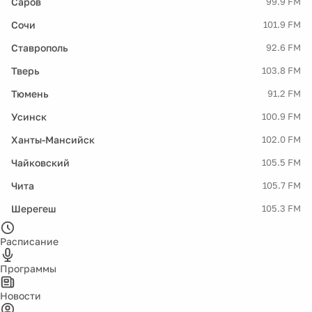
Саров
99.9 FM
Сочи
101.9 FM
Ставрополь
92.6 FM
Тверь
103.8 FM
Тюмень
91.2 FM
Усинск
100.9 FM
Ханты-Мансийск
102.0 FM
Чайковский
105.5 FM
Чита
105.7 FM
Шерегеш
105.3 FM
Расписание
Программы
Новости