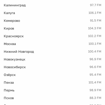
Калининград
97.7 FM
Калуга
106.1 FM
Кемерово
91.5 FM
Киров
104.3 FM
Красноярск
102.2 FM
Москва
100.1 FM
Нижний Новгород
100.4 FM
Новокузнецк
96.9 FM
Новосибирск
96.6 FM
Озёрск
95.4 FM
Пенза
101.4 FM
Пермь
98.9 FM
Псков
88.3 FM