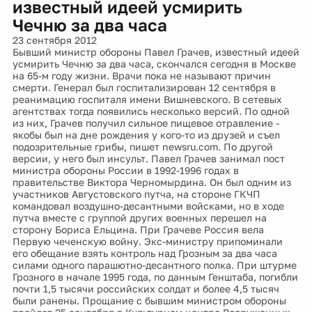
известный идеей усмирить
Чечню за два часа
23 сентября 2012
Бывший министр обороны Павел Грачев, известный идеей
усмирить Чечню за два часа, скончался сегодня в Москве
на 65-м году жизни. Врачи пока не называют причин
смерти. Генерал был госпитализирован 12 сентября в
реанимацию госпиталя имени Вишневского. В сетевых
агентствах тогда появились несколько версий. По одной
из них, Грачев получил сильное пищевое отравление -
якобы был на дне рождения у кого-то из друзей и съел
подозрительные грибы, пишет newsru.com. По другой
версии, у него был инсульт. Павел Грачев занимал пост
министра обороны России в 1992-1996 годах в
правительстве Виктора Черномырдина. Он был одним из
участников Августовского путча, на стороне ГКЧП
командовал воздушно-десантными войсками, но в ходе
путча вместе с группой других военных перешел на
сторону Бориса Ельцина. При Грачеве Россия вела
Первую чеченскую войну. Экс-министру припоминали
его обещание взять контроль над Грозным за два часа
силами одного парашютно-десантного полка. При штурме
Грозного в начале 1995 года, по данным Генштаба, погибли
почти 1,5 тысячи российских солдат и более 4,5 тысяч
были ранены. Прощание с бывшим министром обороны