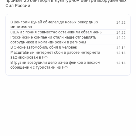
пройдет 25 сентября в Культурном центре Вооруженных
Сил России.
В Венгрии Дунай обмелел до новых рекордных
14:22
минимумов
США и Япония совместно остановили обвал иены
14:22
Российские компании стали чаще отправлять
14:22
сотрудников в командировки в регионы
В Омске автомобиль сбил 8 человек
14:14
Масштабный интернет сбой в работе интернета
14:14
зафиксирован в РФ
В Грузии возбудили дело из-за фейков о плохом
14:14
обращении с туристами из РФ