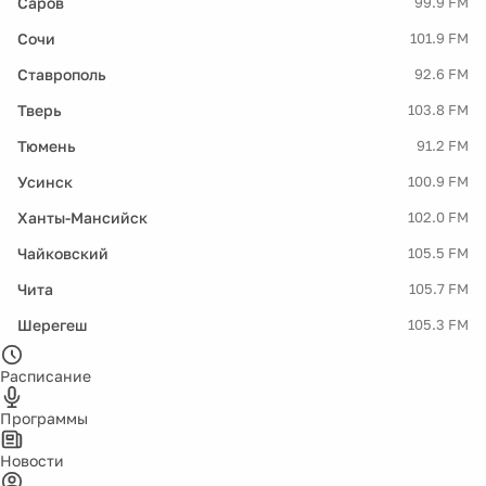
Саров
99.9 FM
Сочи
101.9 FM
Ставрополь
92.6 FM
Тверь
103.8 FM
Тюмень
91.2 FM
Усинск
100.9 FM
Ханты-Мансийск
102.0 FM
Чайковский
105.5 FM
Чита
105.7 FM
Шерегеш
105.3 FM
Расписание
Программы
Новости