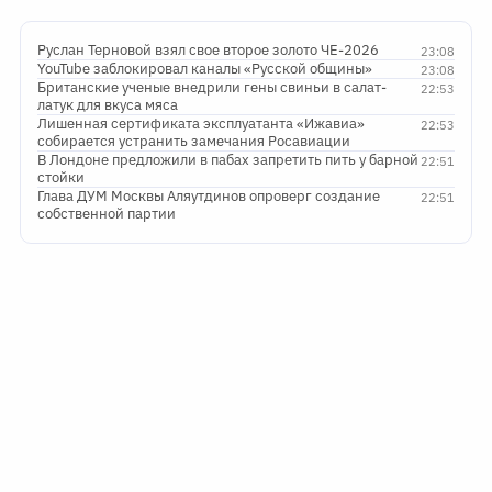
Руслан Терновой взял свое второе золото ЧЕ-2026
23:08
YouTube заблокировал каналы «Русской общины»
23:08
Британские ученые внедрили гены свиньи в салат-
22:53
латук для вкуса мяса
Лишенная сертификата эксплуатанта «Ижавиа»
22:53
собирается устранить замечания Росавиации
В Лондоне предложили в пабах запретить пить у барной
22:51
стойки
Глава ДУМ Москвы Аляутдинов опроверг создание
22:51
собственной партии