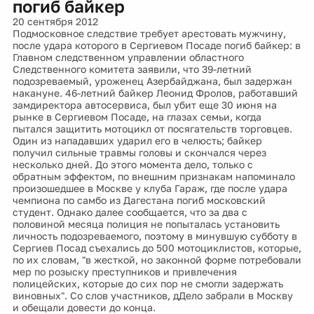
погиб байкер
20 сентября 2012
Подмосковное следствие требует арестовать мужчину,
после удара которого в Сергиевом Посаде погиб байкер: в
Главном следственном управлении областного
Следственного комитета заявили, что 39-летний
подозреваемый, уроженец Азербайджана, был задержан
накануне. 46-летний байкер Леонид Фролов, работавший
замдиректора автосервиса, был убит еще 30 июня на
рынке в Сергиевом Посаде, на глазах семьи, когда
пытался защитить мотоцикл от посягательств торговцев.
Один из нападавших ударил его в челюсть; байкер
получил сильные травмы головы и скончался через
несколько дней. До этого момента дело, только с
обратным эффектом, по внешним признакам напоминало
произошедшее в Москве у клуба Гараж, где после удара
чемпиона по самбо из Дагестана погиб московский
студент. Однако далее сообщается, что за два с
половиной месяца полиция не попыталась установить
личность подозреваемого, поэтому в минувшую субботу в
Сергиев Посад съехались до 500 мотоциклистов, которые,
по их словам, "в жесткой, но законной форме потребовали
мер по розыску преступников и привлечения
полицейских, которые до сих пор не смогли задержать
виновных". Со слов участников, дДело забрали в Москву
и обещали довести до конца.