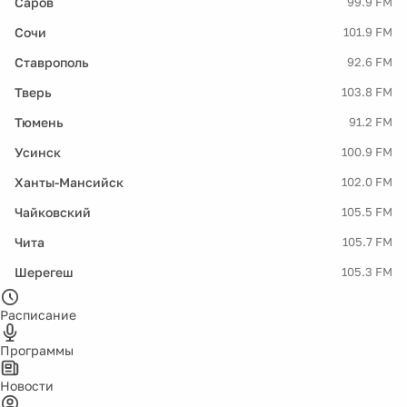
Саров
99.9 FM
Сочи
101.9 FM
Ставрополь
92.6 FM
Тверь
103.8 FM
Тюмень
91.2 FM
Усинск
100.9 FM
Ханты-Мансийск
102.0 FM
Чайковский
105.5 FM
Чита
105.7 FM
Шерегеш
105.3 FM
Расписание
Программы
Новости