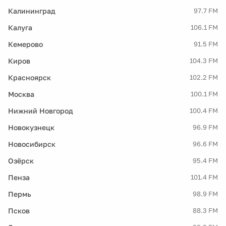
Калининград
97.7 FM
Калуга
106.1 FM
Кемерово
91.5 FM
Киров
104.3 FM
Красноярск
102.2 FM
Москва
100.1 FM
Нижний Новгород
100.4 FM
Новокузнецк
96.9 FM
Новосибирск
96.6 FM
Озёрск
95.4 FM
Пенза
101.4 FM
Пермь
98.9 FM
Псков
88.3 FM