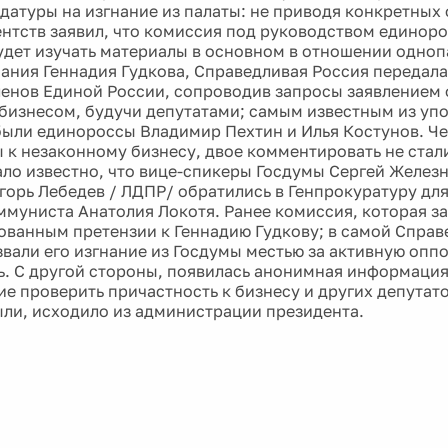
датуры на изгнание из палаты: не приводя конкретных
ентств заявил, что комиссия под руководством единор
удет изучать материалы в основном в отношении одноп
нания Геннадия Гудкова, Справедливая Россия передал
енов Единой России, сопроводив запросы заявлением о
бизнесом, будучи депутатами; самым известным из уп
были единороссы Владимир Пехтин и Илья Костунов. Че
 к незаконному бизнесу, двое комментировать не стали
ало известно, что вице-спикеры Госдумы Сергей Железн
Игорь Лебедев / ЛДПР/ обратились в Генпрокуратуру дл
ммуниста Анатолия Локотя. Ранее комиссия, которая за
ованным претензии к Геннадию Гудкову; в самой Справ
звали его изгнание из Госдумы местью за активную оп
ь. С другой стороны, появилась анонимная информация 
е проверить причастность к бизнесу и других депутато
ыли, исходило из администрации президента.