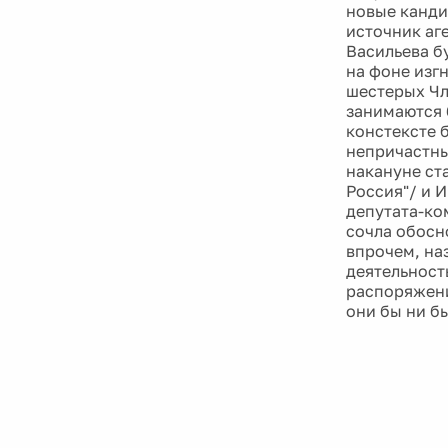
новые канди
источник аг
Васильева б
на фоне изг
шестерых Чл
занимаются 
констексте 
непричастны
накануне ст
Россия"/ и 
депутата-ко
сочла обосн
впрочем, на
деятельност
распоряжени
они бы ни б