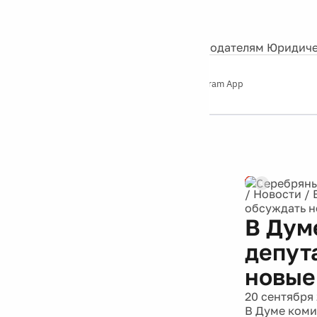
События
Контакты
О нас
Экскурсии
Silver Studio
Рекламодателям
Юридиче
Слушайте
App Store
Google Play
Telegram App
Серебряный
дождь
12+
/
Новости
/
обсуждать н
В Дум
депут
новые
20 сентября
В Думе коми