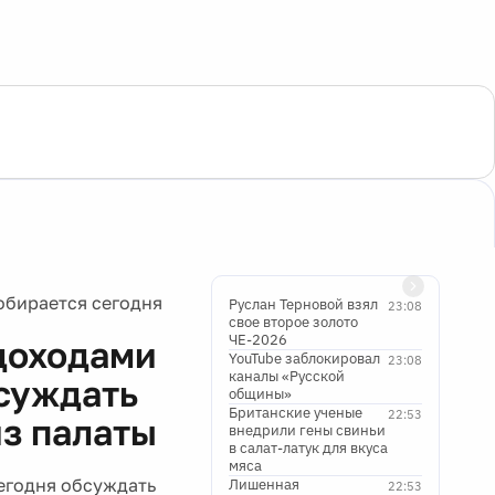
обирается сегодня
Руслан Терновой взял
23:08
свое второе золото
ЧЕ-2026
 доходами
YouTube заблокировал
23:08
каналы «Русской
бсуждать
общины»
Британские ученые
22:53
из палаты
внедрили гены свиньи
в салат-латук для вкуса
мяса
егодня обсуждать
Лишенная
22:53