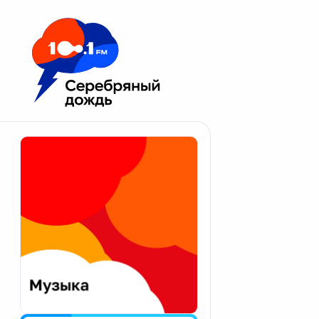
Москва 100.1 FM
Апатиты
Астрахань
Волгоград
Вологда
Екатеринбург
Иваново
Казань
Калининград
Калуга