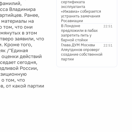
сертификата
 фамилий,
эксплуатанта
осса Владимира
«Ижавиа» собирается
артийцев. Ранее,
устранить замечания
а материалы на
Росавиации
В Лондоне
 том, что они
22:51
предложили в пабах
омянутых в этом
запретить пить у
тверо заявили, что
барной стойки
. Кроме того,
Глава ДУМ Москвы
22:51
Аляутдинов опроверг
як /"Единая
создание собственной
я оценки действий
партии
седает сегодня,
едливой России,
позиционную
о том, что
в, от какой партии