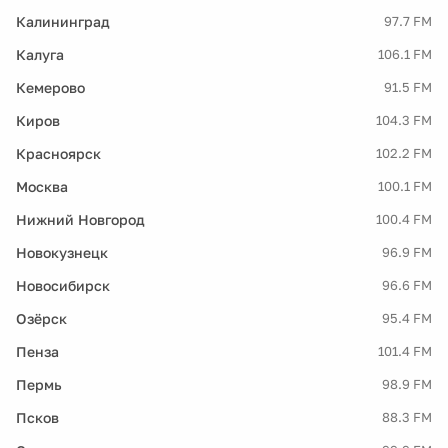
Калининград
97.7 FM
Калуга
106.1 FM
Кемерово
91.5 FM
Киров
104.3 FM
Красноярск
102.2 FM
Москва
100.1 FM
Нижний Новгород
100.4 FM
Новокузнецк
96.9 FM
Новосибирск
96.6 FM
Озёрск
95.4 FM
Пенза
101.4 FM
Пермь
98.9 FM
Псков
88.3 FM