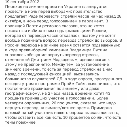
19 сентября 2012
Переход на зимнее время на Украине планируется
провести в ночь перед выборами: правительство
предлагает Раде перевести стрелки часов на час назад 28
октября, в ночь перед голосованием в парламент. В
правящей Партии регионов сказали, что не хотят
показаться избирателям подыгрывающими России,
которая от перевода часов откаалась, поэтому не хотят
вообще поднимать вопрос перевода стрелок до выборов. В
России переход на зимнее время остается подвешенным:
в ходе предвыборной кампании Владимира Путина
значилось обещание вернуть перевод стрелок,
отмененный Дмитрием Медведевым, однако шагов к
этому не предпринято. Между тем, за установление
зимнего времени, то есть за перевод стрелок на 1 час
назад с последующей фиксацией, высказались
большинство слушателей СД: в ходе опроса, проведенного
сегодня утром в программе Прайм-Тайм, выяснилось, что
постоянного проживания по зимнему или даже
географическому, на 2 часа назад, времени хотят 43
процента принявших участие в голосовании. Более
четверти опрошенных, 26 процентов, сказали, что надо
вернуть перевод на зимнее/летнее время. Примерно
каждый пятый участник нашего опроса высказался за то,
чтобы оставить все как есть. 10 процентов сочли, что есть
темы поважнее.