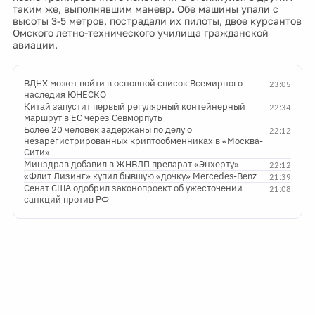
таким же, выполнявшим маневр. Обе машины упали с
высоты 3-5 метров, пострадали их пилоты, двое курсантов
Омского летно-технического училища гражданской
авиации.
ВДНХ может войти в основной список Всемирного
23:05
наследия ЮНЕСКО
Китай запустит первый регулярный контейнерный
22:34
маршрут в ЕС через Севморпуть
Более 20 человек задержаны по делу о
22:12
незарегистрированных криптообменниках в «Москва-
Сити»
Минздрав добавил в ЖНВЛП препарат «Энхерту»
22:12
«Флит Лизинг» купил бывшую «дочку» Mercedes-Benz
21:39
Сенат США одобрил законопроект об ужесточении
21:08
санкций против РФ