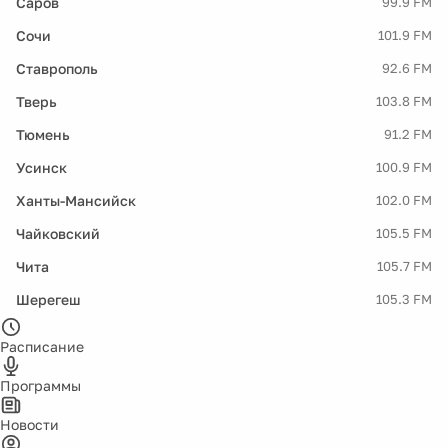
Саров
99.9 FM
Сочи
101.9 FM
Ставрополь
92.6 FM
Тверь
103.8 FM
Тюмень
91.2 FM
Усинск
100.9 FM
Ханты-Мансийск
102.0 FM
Чайковский
105.5 FM
Чита
105.7 FM
Шерегеш
105.3 FM
Расписание
Программы
Новости