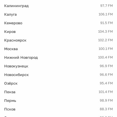
Калининград
97.7 FM
Калуга
106.1 FM
Кемерово
91.5 FM
Киров
104.3 FM
Красноярск
102.2 FM
Москва
100.1 FM
Нижний Новгород
100.4 FM
Новокузнецк
96.9 FM
Новосибирск
96.6 FM
Озёрск
95.4 FM
Пенза
101.4 FM
Пермь
98.9 FM
Псков
88.3 FM