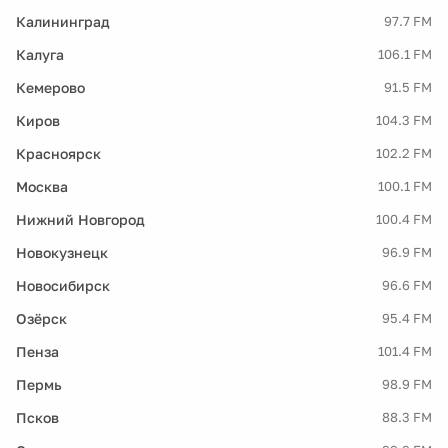
Калининград
97.7 FM
Калуга
106.1 FM
Кемерово
91.5 FM
Киров
104.3 FM
Красноярск
102.2 FM
Москва
100.1 FM
Нижний Новгород
100.4 FM
Новокузнецк
96.9 FM
Новосибирск
96.6 FM
Озёрск
95.4 FM
Пенза
101.4 FM
Пермь
98.9 FM
Псков
88.3 FM