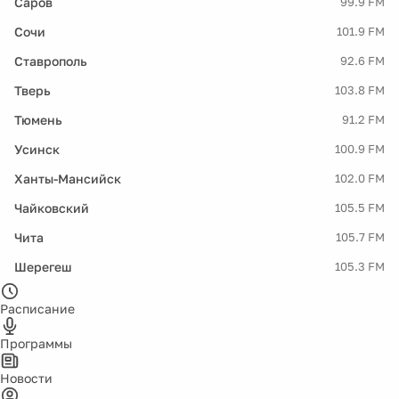
Саров
99.9 FM
Сочи
101.9 FM
Ставрополь
92.6 FM
Тверь
103.8 FM
Тюмень
91.2 FM
Усинск
100.9 FM
Ханты-Мансийск
102.0 FM
Чайковский
105.5 FM
Чита
105.7 FM
Шерегеш
105.3 FM
Расписание
Программы
Новости