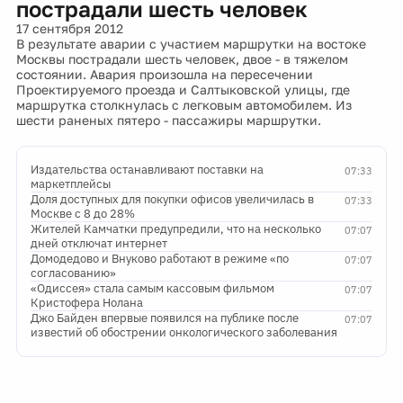
пострадали шесть человек
17 сентября 2012
В результате аварии с участием маршрутки на востоке
Москвы пострадали шесть человек, двое - в тяжелом
состоянии. Авария произошла на пересечении
Проектируемого проезда и Салтыковской улицы, где
маршрутка столкнулась с легковым автомобилем. Из
шести раненых пятеро - пассажиры маршрутки.
Издательства останавливают поставки на
07:33
маркетплейсы
Доля доступных для покупки офисов увеличилась в
07:33
Москве с 8 до 28%
Жителей Камчатки предупредили, что на несколько
07:07
дней отключат интернет
Домодедово и Внуково работают в режиме «по
07:07
согласованию»
«Одиссея» стала самым кассовым фильмом
07:07
Кристофера Нолана
Джо Байден впервые появился на публике после
07:07
известий об обострении онкологического заболевания