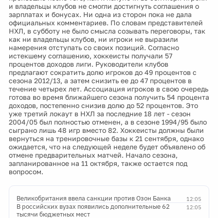
и владельцы клубов не смогли достигнуть соглашения о
зарплатах и бонусах. Ни одна из сторон пока не дала
официальных комментариев. По словам представителей
НХЛ, в субботу не было смысла созывать переговоры, так
как ни владельцы клубов, ни игроки не выразили
намерения отступать со своих позиций. Согласно
истекшему соглашению, хоккеисты получали 57
процентов доходов лиги. Руководители клубов
предлагают сократить долю игроков до 49 процентов с
сезона 2012/13, а затем снизить ее до 47 процентов в
течение четырех лет. Ассоциация игроков в свою очередь
готова во время ближайшего сезона получить 54 процента
доходов, постепенно снизив долю до 52 процентов. Это
уже третий локаут в НХЛ за последние 18 лет - сезон
2004/05 был полностью отменен, а в сезоне 1994/95 было
сыграно лишь 48 игр вместо 82. Хоккеисты должны были
вернуться на тренировочные базы к 21 сентября, однако
ожидается, что на следующей неделе будет объявлено об
отмене предварительных матчей. Начало сезона,
запланированное на 11 октября, также остается под
вопросом.
Великобритания ввела санкции против Озон Банка
12:05
В российских вузах появились дополнительные 62
12:05
тысячи бюджетных мест