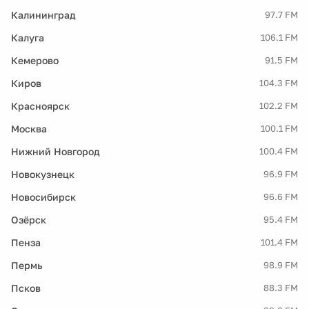
Калининград
97.7 FM
Калуга
106.1 FM
Кемерово
91.5 FM
Киров
104.3 FM
Красноярск
102.2 FM
Москва
100.1 FM
Нижний Новгород
100.4 FM
Новокузнецк
96.9 FM
Новосибирск
96.6 FM
Озёрск
95.4 FM
Пенза
101.4 FM
Пермь
98.9 FM
Псков
88.3 FM