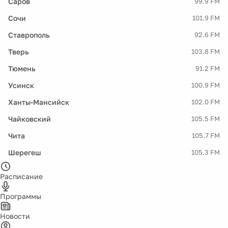
Саров
99.9 FM
Сочи
101.9 FM
Ставрополь
92.6 FM
Тверь
103.8 FM
Тюмень
91.2 FM
Усинск
100.9 FM
Ханты-Мансийск
102.0 FM
Чайковский
105.5 FM
Чита
105.7 FM
Шерегеш
105.3 FM
Расписание
Программы
Новости