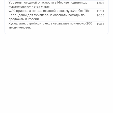
Уровень погодной опасности в Москве подняли до
12:05
«оранжевого» из-за жары
ФАС признала ненадлежащей рекламу «Фонбет ТВ»
11:31
Карандаши для губ впервые обогнали помады по
10:38
продажам в России
Хуснуллин: стройкомплексу не хватает примерно 200
10:38
тысяч человек