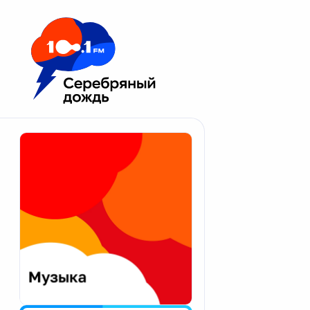
Москва 100.1 FM
Апатиты
Астрахань
Волгоград
Вологда
Екатеринбург
Иваново
Казань
Калининград
Калуга