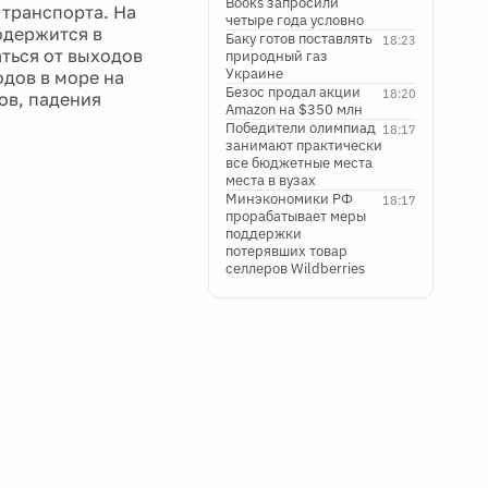
Books запросили
 транспорта. На
четыре года условно
одержится в
Баку готов поставлять
18:23
ться от выходов
природный газ
Украине
одов в море на
Безос продал акции
18:20
ов, падения
Amazon на $350 млн
Победители олимпиад
18:17
занимают практически
все бюджетные места
места в вузах
Минэкономики РФ
18:17
прорабатывает меры
поддержки
потерявших товар
селлеров Wildberries