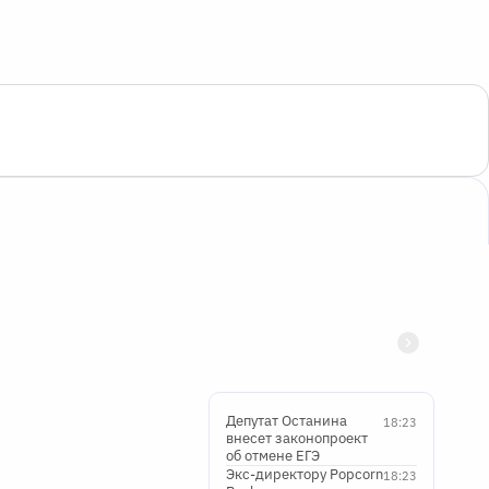
Депутат Останина
18:23
внесет законопроект
об отмене ЕГЭ
Экс-директору Popcorn
18:23