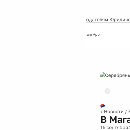
События
Контакты
О нас
Экскурсии
Silver Studio
Рекламодателям
Юридиче
Слушайте
App Store
Google Play
Telegram App
Серебряный
дождь
12+
Реклама
/
Новости
/
В Маг
15 сентября 