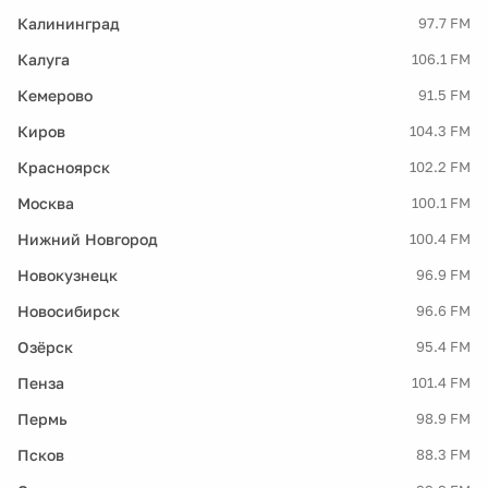
Калининград
97.7 FM
Калуга
106.1 FM
Кемерово
91.5 FM
Киров
104.3 FM
Красноярск
102.2 FM
Москва
100.1 FM
Нижний Новгород
100.4 FM
Новокузнецк
96.9 FM
Новосибирск
96.6 FM
Озёрск
95.4 FM
Пенза
101.4 FM
Пермь
98.9 FM
Псков
88.3 FM