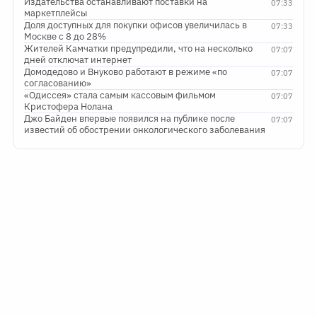
Издательства останавливают поставки на
07:33
маркетплейсы
Доля доступных для покупки офисов увеличилась в
07:33
Москве с 8 до 28%
Жителей Камчатки предупредили, что на несколько
07:07
дней отключат интернет
Домодедово и Внуково работают в режиме «по
07:07
согласованию»
«Одиссея» стала самым кассовым фильмом
07:07
Кристофера Нолана
Джо Байден впервые появился на публике после
07:07
известий об обострении онкологического заболевания