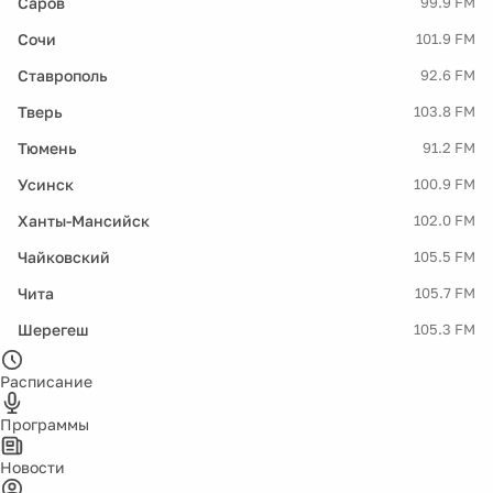
Саров
99.9 FM
Сочи
101.9 FM
Ставрополь
92.6 FM
Тверь
103.8 FM
Тюмень
91.2 FM
Усинск
100.9 FM
Ханты-Мансийск
102.0 FM
Чайковский
105.5 FM
Чита
105.7 FM
Шерегеш
105.3 FM
Расписание
Программы
Новости