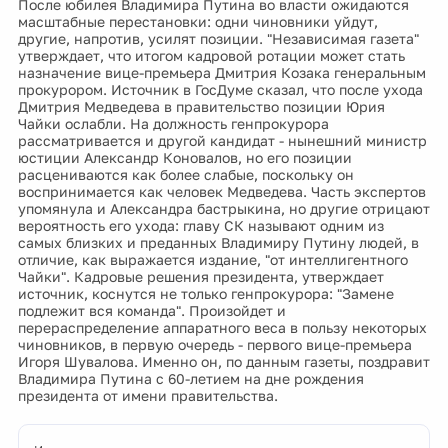
После юбилея Владимира Путина во власти ожидаются
масштабные перестановки: одни чиновники уйдут,
другие, напротив, усилят позиции. "Независимая газета"
утверждает, что итогом кадровой ротации может стать
назначение вице-премьера Дмитрия Козака генеральным
прокурором. Источник в ГосДуме сказал, что после ухода
Дмитрия Медведева в правительство позиции Юрия
Чайки ослабли. На должность генпрокурора
рассматривается и другой кандидат - нынешний министр
юстиции Александр Коновалов, но его позиции
расцениваются как более слабые, поскольку он
воспринимается как человек Медведева. Часть экспертов
упомянула и Александра бастрыкина, но другие отрицают
вероятность его ухода: главу СК называют одним из
самых близких и преданных Владимиру Путину людей, в
отличие, как выражается издание, "от интеллигентного
Чайки". Кадровые решения президента, утверждает
источник, коснутся не только генпрокурора: "Замене
подлежит вся команда". Произойдет и
перераспределение аппаратного веса в пользу некоторых
чиновников, в первую очередь - первого вице-премьера
Игоря Шувалова. Именно он, по данным газеты, поздравит
Владимира Путина с 60-летием на дне рождения
президента от имени правительства.