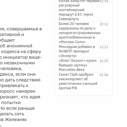
Китай запустит первый
22:34
регулярный
контейнерный
маршрут в ЕС через
Севморпуть
Более 20 человек
22:12
ия, совершаемые в
задержаны по делу о
незарегистрированных
ративной и
криптообменниках в
ообщает
«Москва-Сити»
о об анонимной
Минздрав добавил в
22:12
 кодекса на сферу
ЖНВЛП препарат
«Энхерту»
о инициатор вице-
«Флит Лизинг» купил
21:39
что незаконными
бывшую «дочку»
 человека,
Mercedes-Benz
декса, если они
Сенат США одобрил
21:08
законопроект об
о дать следствию
ужесточении санкций
привлекать к
против РФ
иноросс намерен
ризнает, что идея
е попытки
Но если раньше
делать сеть
ов Железняк
.