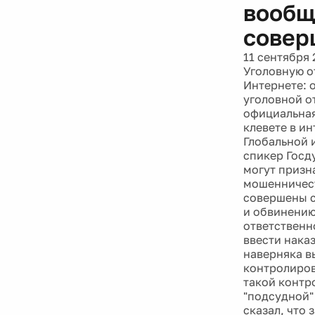
вообщ
совер
11 сентября 
Уголовную о
Интернете: 
уголовной о
официальная
клевете в и
Глобальной 
спикер Госд
могут призн
мошенничест
совершены с
и обвинению
ответственн
ввести нака
наверняка в
контролиров
такой контро
"подсудной"
сказал, что