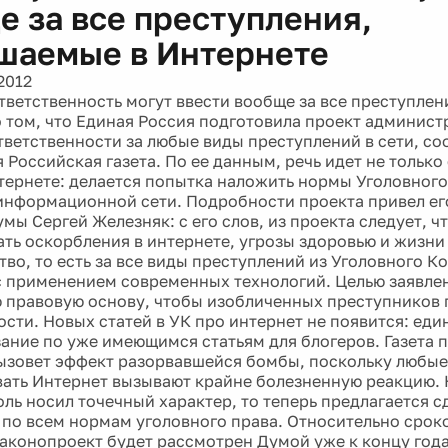
е за все преступления,
шаемые в Интернете
2012
тветственность могут ввести вообще за все преступлен
о том, что Единая Россия подготовила проект админист
тветственности за любые виды преступлений в сети, с
 Российская газета. По ее данным, речь идет не тольк
нтернете: делается попытка наложить нормы Уголовного
информационной сети. Подробности проекта привел ег
умы Сергей Железняк: с его слов, из проекта следует, 
ать оскорбления в интернете, угрозы здоровью и жизни
во, то есть за все виды преступлений из Уголовного Ко
 применением современных технологий. Целью заявлен
 правовую основу, чтобы изобличенных преступников 
ости. Новых статей в УК про интернет не появится: ед
зание по уже имеющимся статьям для блогеров. Газета п
ызовет эффект разорвавшейся бомбы, поскольку любы
ать Интернет вызывают крайне болезненную реакцию. 
ль носил точечный характер, то теперь предлагается с
 по всем нормам уголовного права. Относительно срок
 законопроект будет рассмотрен Думой уже к концу года