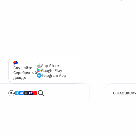
App Store
Слушайте
Google Play
Серебряный
Telegram App
дождь
О НАС
ЭКСК
12+