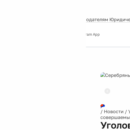
События
Контакты
О нас
Экскурсии
Silver Studio
Рекламодателям
Юридиче
Слушайте
App Store
Google Play
Telegram App
Серебряный
дождь
12+
Реклама
/
Новости
/
совершаемые
Уголо