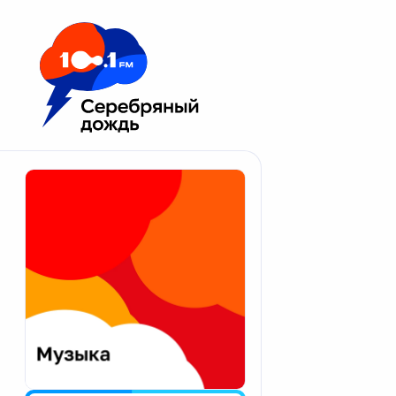
Москва 100.1 FM
Апатиты
Астрахань
Волгоград
Вологда
Екатеринбург
Иваново
Казань
Калининград
Калуга