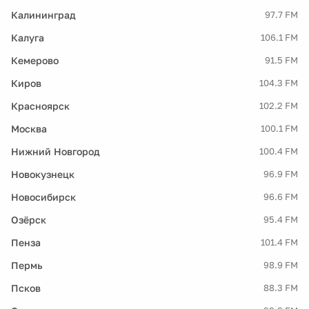
Калининград
97.7 FM
Калуга
106.1 FM
Кемерово
91.5 FM
Киров
104.3 FM
Красноярск
102.2 FM
Москва
100.1 FM
Нижний Новгород
100.4 FM
Новокузнецк
96.9 FM
Новосибирск
96.6 FM
Озёрск
95.4 FM
Пенза
101.4 FM
Пермь
98.9 FM
Псков
88.3 FM