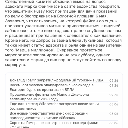
Следственный комитет объяснил вызов на допрос
адвоката Марка Фейгина: на сайте ведомства говорится,
что защитник Pussy Riot приглашен для дачи показаний
по делу о беспорядках на Болотной площади 6 мая.
Заявлено, что есть запись, на которой Фейгин со сцены
призвает участников митинга присоединиться к сидячей
забастовке; это же видео адвокат ранее опубликовал сам
и расценивает приглашение к следователю как давление.
Кроме него, на допрос вызвана Елена Лукьянова, которая
также имеет статус адвоката и была одним из заявителей
того "Марша миллионов". Очередное протестное
мероприятие запланировано на эту субботу, однако
заявители и мэрия до сих пор не могут сойтись по поводу
маршрута.
Дональд Трамп запретил «родильный туризм» в США
09:26
Восемьсот человек эвакуировались со склада в
09:26
Екатеринбурге во время атаки БПЛА
Продолжение фильма про Майкла Джексона
09:26
запланировано к 2028 году
Еще один склад Wildberries загорелся после атаки
08:06
беспилотников
Все новые представители думских фракций
08:06
присоединяются к критике «Яблока»
Спрос на Гомера резко вырос после выхода фильма
08:06
«Одиссея»