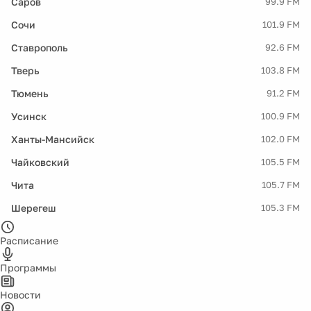
Саров
99.9 FM
Сочи
101.9 FM
Ставрополь
92.6 FM
Тверь
103.8 FM
Тюмень
91.2 FM
Усинск
100.9 FM
Ханты-Мансийск
102.0 FM
Чайковский
105.5 FM
Чита
105.7 FM
Шерегеш
105.3 FM
Расписание
Программы
Новости