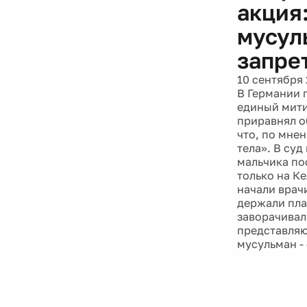
акция
мусул
запре
10 сентября 
В Германии 
единый митин
приравнял о
что, по мне
тела». В суд
мальчика по
только на К
начали врач
держали пла
заворачивал
представляю
мусульман -