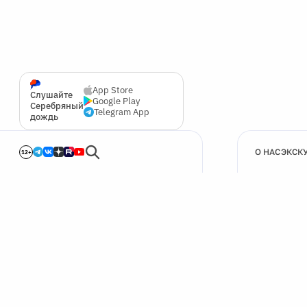
App Store
Слушайте
Google Play
Серебряный
Telegram App
дождь
О НАС
ЭКСК
12+