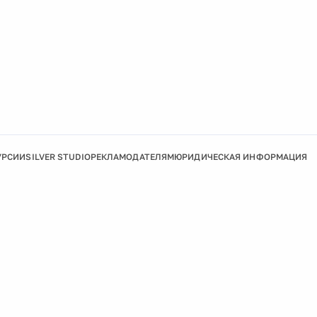
УРСИИ
SILVER STUDIO
РЕКЛАМОДАТЕЛЯМ
ЮРИДИЧЕСКАЯ ИНФОРМАЦИЯ