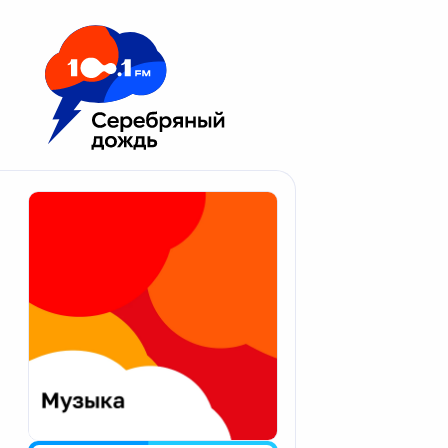
Москва 100.1 FM
Апатиты
Астрахань
Волгоград
Вологда
Екатеринбург
Иваново
Казань
Калининград
Калуга