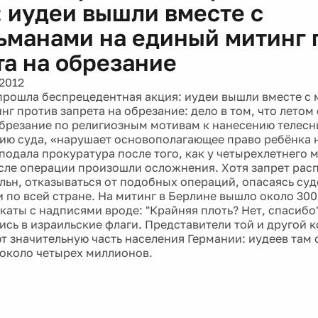
: иудеи вышли вместе с
ьманами на единый митинг 
та на обрезание
2012
прошла беспрецедентная акция: иудеи вышли вместе с
г против запрета на обрезание: дело в том, что летом 
брезание по религиозным мотивам к нанесению телес
нию суда, «нарушает основополагающее право ребёнка 
 подала прокуратура после того, как у четырехлетнего
сле операции произошли осложнения. Хотя запрет рас
ельн, отказываться от подобных операций, опасаясь су
и по всей стране. На митинг в Берлине вышло около 300
каты с надписями вроде: "Крайняя плоть? Нет, спасибо
ись в израильские флаги. Представители той и другой 
т значительную часть населения Германии: иудеев там 
 около четырех миллионов.