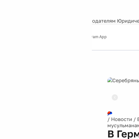
События
Контакты
О нас
Экскурсии
Silver Studio
Рекламодателям
Юридиче
Слушайте
App Store
Google Play
Telegram App
Серебряный
дождь
12+
Реклама
/
Новости
/
мусульманам
В Гер