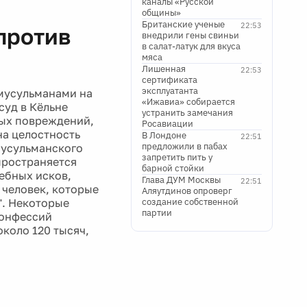
каналы «Русской
общины»
Британские ученые
22:53
против
внедрили гены свиньи
в салат-латук для вкуса
мяса
Лишенная
22:53
сертификата
эксплуатанта
 мусульманами на
«Ижавиа» собирается
суд в Кёльне
устранить замечания
ных повреждений,
Росавиации
на целостность
В Лондоне
22:51
предложили в пабах
 мусульманского
запретить пить у
пространяется
барной стойки
дебных исков,
Глава ДУМ Москвы
22:51
 человек, которые
Аляутдинов опроверг
". Некоторые
создание собственной
партии
конфессий
около 120 тысяч,