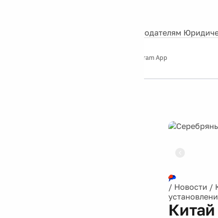
События
Контакты
О нас
Экскурсии
Silver Studio
Рекламодателям
Юридиче
Слушайте
App Store
Google Play
Telegram App
Серебряный
дождь
12+
Реклама
/
Новости
/
установлен
Китай