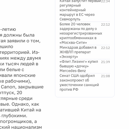
Китай запустит первый
22:34
регулярный
контейнерный
маршрут в ЕС через
Севморпуть
Более 20 человек
22:12
-летию
задержаны по делу о
незарегистрированных
ия должны была
криптообменниках в
ая заявили о том,
«Москва-Сити»
решило
Минздрав добавил в
22:12
территорией. Из-
ЖНВЛП препарат
«Энхерту»
ениях между двумя
«Флит Лизинг» купил
21:39
ки тысяч людей в
бывшую «дочку»
ли белые с
Mercedes-Benz
ивали японские
Сенат США одобрил
21:08
законопроект об
же рабочими),
ужесточении санкций
и Canon, закрывшие
против РФ
тпуск, 20
улярные среди
вые. Однако, как
ватившей Китай на
ь глубокими.
 погромщиков, а
йский национализм