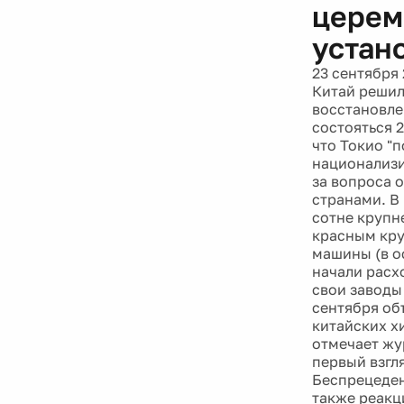
церем
устан
23 сентября 
Китай решил
восстановле
состояться 
что Токио "
национализи
за вопроса 
странами. В
сотне крупн
красным кру
машины (в о
начали расх
свои заводы
сентября об
китайских х
отмечает жу
первый взгл
Беспрецеден
также реакц