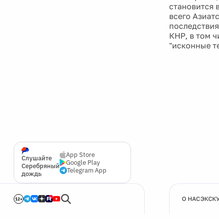
становится 
всего Азиат
последствиям
КНР, в том 
"исконные т
App Store
Слушайте
Google Play
Серебряный
Telegram App
дождь
О НАС
ЭКСК
12+