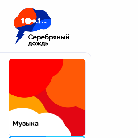
Москва 100.1 FM
Апатиты
Астрахань
Волгоград
Вологда
Екатеринбург
Иваново
Казань
Калининград
Калуга