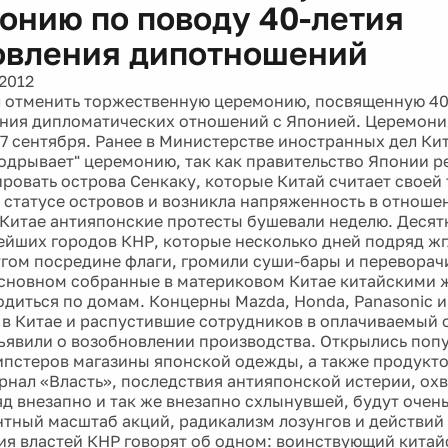
онию по поводу 40-летия
овления дипотношений
2012
 отменить торжественную церемонию, посвященную 40
ния дипломатических отношений с Японией. Церемон
27 сентября. Ранее в Министерстве иностранных дел Кит
подрывает" церемонию, так как правительство Японии 
ровать острова Сенкаку, которые Китай считает своей 
о статусе островов и возникла напряженность в отнош
 Китае антияпонские протесты бушевали неделю. Десят
ейших городов КНР, которые несколько дней подряд жг
гом посредине флаги, громили суши-бары и переворач
сновном собранные в материковом Китае китайскими 
одиться по домам. Концерны Mazda, Honda, Panasonic 
 в Китае и распустившие сотрудников в оплачиваемый о
ъявили о возобновлении производства. Открылись поп
ипстеров магазины японской одежды, а также продукто
рнал «Власть», последствия антияпонской истерии, ох
яд внезапно и так же внезапно схлынувшей, будут очен
тный масштаб акций, радикализм лозунгов и действий
ия властей КНР говорят об одном: воинствующий кита