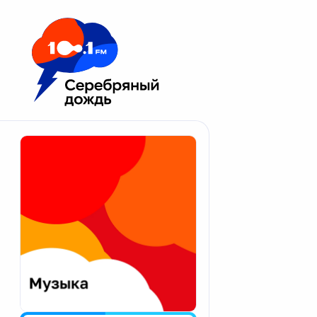
Москва 100.1 FM
Апатиты
Астрахань
Волгоград
Вологда
Екатеринбург
Иваново
Казань
Калининград
Калуга