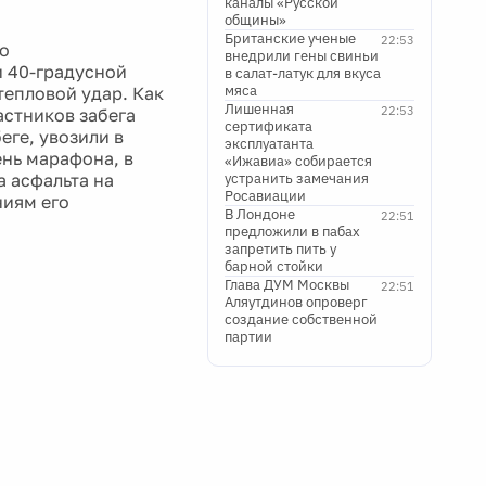
каналы «Русской
общины»
Британские ученые
22:53
го
внедрили гены свиньи
 40-градусной
в салат-латук для вкуса
мяса
тепловой удар. Как
Лишенная
22:53
астников забега
сертификата
еге, увозили в
эксплуатанта
ень марафона, в
«Ижавиа» собирается
а асфальта на
устранить замечания
Росавиации
ниям его
В Лондоне
22:51
предложили в пабах
запретить пить у
барной стойки
Глава ДУМ Москвы
22:51
Аляутдинов опроверг
создание собственной
партии