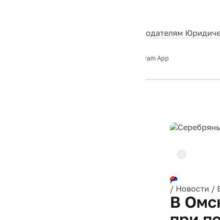
События
Контакты
О нас
Экскурсии
Silver Studio
Рекламодателям
Юридиче
Слушайте
App Store
Google Play
Telegram App
Серебряный
дождь
12+
Реклама
/
Новости
/
В Омс
при п