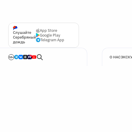
App Store
Слушайте
Google Play
Серебряный
Telegram App
дождь
О НАС
ЭКСК
12+
🍪
Мы используем cookie для улучшения работы сайта.