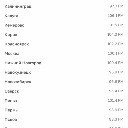
Калининград
97.7 FM
Калуга
106.1 FM
Кемерово
91.5 FM
Киров
104.3 FM
Красноярск
102.2 FM
Москва
100.1 FM
Нижний Новгород
100.4 FM
Новокузнецк
96.9 FM
Новосибирск
96.6 FM
Озёрск
95.4 FM
Пенза
101.4 FM
Пермь
98.9 FM
Псков
88.3 FM