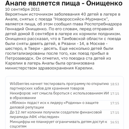
Анапе является пища - Онищенко
10 сентября 2011
Вероятным источником заболевания 40 детей в лагере в
Анапе, снятых с поезда "Новороссийск-Мурманск",
является пища, об этом сообщил глава Роспотребнадзора
Геннадий Онищенко. По его словам, перед отправкой
детей домой 8 сентября в лагере их кормили полдником.
Онищенко рассказал, что в Тамбовской области с поезда
были сняты девять детей, в Рязани - 14, в Москве -
шестеро, в Твери - десять. Еще несколько детей были
госпитализированы после того, как поезд прибыл в
Петрозаводск. Он отметил, что поездка ста детей из
Карелии в лагерь Анапы была организована
министерством здравоохранения Карелии.
Wildberries начнет тестировать программу по открытию
18:53
партнерских хабов для хранения товаров
Никифоров: нет смысла бороться с использованием ИИ
17:15
в образовании
«Яблоко» подаст иск к лидеру «Родины» о защите
17:15
деловой репутации
До 12 лет колонии получили создатели финансовой
17:15
пирамиды АФК «Наследие»
Минцифры не планирует ограничивать детям доступ к
16:51
соцсетям