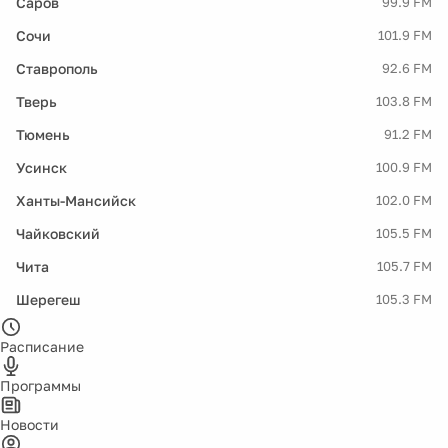
Саров
99.9 FM
Сочи
101.9 FM
Ставрополь
92.6 FM
Тверь
103.8 FM
Тюмень
91.2 FM
Усинск
100.9 FM
Ханты-Мансийск
102.0 FM
Чайковский
105.5 FM
Чита
105.7 FM
Шерегеш
105.3 FM
Расписание
Программы
Новости