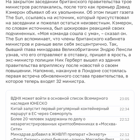
На закрытом заседании британского правительства трое
министров расплакались, после того как премьер Дэвид
Кэмерон объявил об их увольнении. Об этом пишет газета
The Sun, ссылаясь на источник, который присутствовал
на заседании и пожелал остаться неизвестным. Кэмерон,
по словам источника, был шокирован реакцией своих
подчиненных. «Моя команда сошла с ума», – сказал он.
The Sun вспоминает, что члены британского кабинета
министров и раньше вели себя эксцентрично. Так,
бывший глава минздрава Великобритании Эндрю Ленсли
узнав, что его отправляют в отставку, пришел в ярость, а
экс-министр полиции Ник Герберт вышел из здания
правительства вприпляску после новостей о своем
повышении. Напомню, накануне в Лондоне состоялась
первая встреча обновленного состава правительства, в
которое теперь входят 32 министра.
ВДНХ может войти в основной список Всемирного
23:05
наследия ЮНЕСКО
Китай запустит первый регулярный контейнерный
22:34
маршрут в ЕС через Севморпуть
Более 20 человек задержаны по делу о
22:12
незарегистрированных криптообменниках в «Москва-
Сити»
Минздрав добавил в ЖНВЛП препарат «Энхерту»
22:12
«Флит Лизинг» купил бывшую «дочку» Mercedes-Benz
21:39