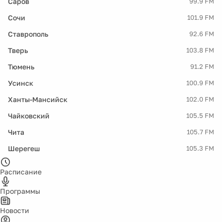
Саров
99.9 FM
Сочи
101.9 FM
Ставрополь
92.6 FM
Тверь
103.8 FM
Тюмень
91.2 FM
Усинск
100.9 FM
Ханты-Мансийск
102.0 FM
Чайковский
105.5 FM
Чита
105.7 FM
Шерегеш
105.3 FM
Расписание
Программы
Новости