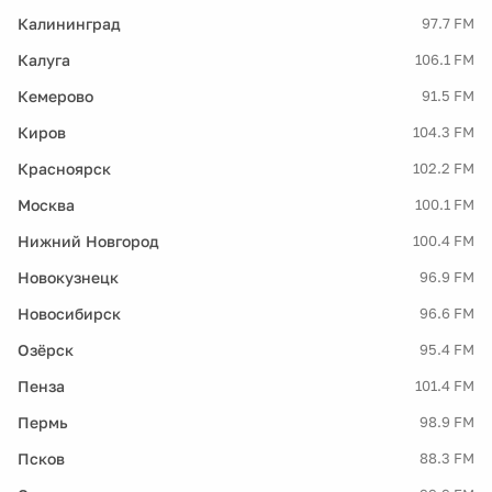
Калининград
97.7 FM
Калуга
106.1 FM
Кемерово
91.5 FM
Киров
104.3 FM
Красноярск
102.2 FM
Москва
100.1 FM
Нижний Новгород
100.4 FM
Новокузнецк
96.9 FM
Новосибирск
96.6 FM
Озёрск
95.4 FM
Пенза
101.4 FM
Пермь
98.9 FM
Псков
88.3 FM