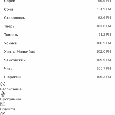
Саров
99.9 FM
Сочи
101.9 FM
Ставрополь
92.6 FM
Тверь
103.8 FM
Тюмень
91.2 FM
Усинск
100.9 FM
Ханты-Мансийск
102.0 FM
Чайковский
105.5 FM
Чита
105.7 FM
Шерегеш
105.3 FM
Расписание
Программы
Новости