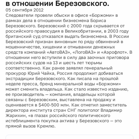
в отношении Березовского.
05 сентября 2012
Следователи провели обыски в офисе «Боржоми» в
рамках дела в отношении бизнесмена Бориса
Березовского. Березовский с 2000 года скрывается от
российского правосудия в Великобритании, в 2003 году
британский суд отказался выдать бизнесмена. В России
Березовский признан виновным по ряду обвинений в
мошенничестве, хищении и отмывании денежных
средств компаний «АвтоВАЗ», «ЛогоВАЗ» и «Аэрофлот». В
отношении него вступили в силу два заочных приговора
российских судов на 13 и шесть лет тюрьмы
соответственно. Как ранее заявлял генеральный
прокурор Юрий Чайка, Россия продолжит добиваться
экстрадиции Березовского. Как писала на прошлой
неделе пресса, бренд минеральной воды «Боржоми»
может сменить владельца. Как стало известно изданию,
ее производитель — компания, владельцы которой
связаны с Березовским, выставлена на продажу и
оценивается в $400-500 млн. Как отметил заместитель
директора института стран СНГ политолог Владимир
Жарихин, «в глазах российского политического
истеблишмента покупка актива у Березовского — это
прямой вызов Кремлю.