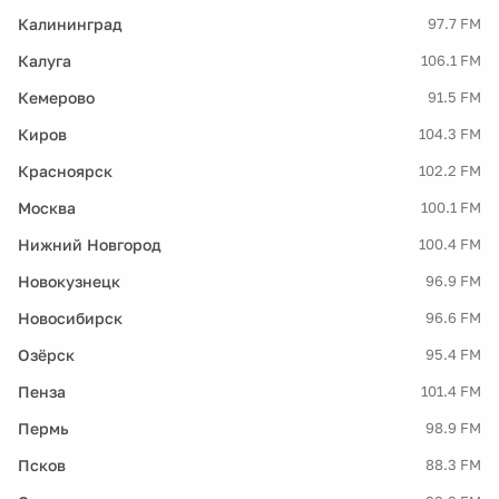
Калининград
97.7 FM
Калуга
106.1 FM
Кемерово
91.5 FM
Киров
104.3 FM
Красноярск
102.2 FM
Москва
100.1 FM
Нижний Новгород
100.4 FM
Новокузнецк
96.9 FM
Новосибирск
96.6 FM
Озёрск
95.4 FM
Пенза
101.4 FM
Пермь
98.9 FM
Псков
88.3 FM