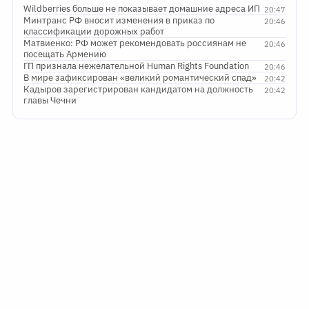
Wildberries больше не показывает домашние адреса ИП
20:47
Минтранс РФ вносит изменения в приказ по
20:46
классификации дорожных работ
Матвиенко: РФ может рекомендовать россиянам не
20:46
посещать Армению
ГП признала нежелательной Human Rights Foundation
20:46
В мире зафиксирован «великий романтический спад»
20:42
Кадыров зарегистрирован кандидатом на должность
20:42
главы Чечни