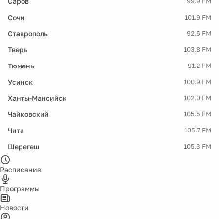
Саров
99.9 FM
Сочи
101.9 FM
Ставрополь
92.6 FM
Тверь
103.8 FM
Тюмень
91.2 FM
Усинск
100.9 FM
Ханты-Мансийск
102.0 FM
Чайковский
105.5 FM
Чита
105.7 FM
Шерегеш
105.3 FM
Расписание
Программы
Новости