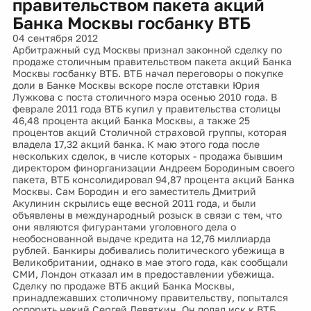
правительством пакета акций
Банка Москвы госбанку ВТБ
04 сентября 2012
Арбитражный суд Москвы признал законной сделку по
продаже столичным правительством пакета акций Банка
Москвы госбанку ВТБ. ВТБ начал переговоры о покупке
доли в Банке Москвы вскоре после отставки Юрия
Лужкова с поста столичного мэра осенью 2010 года. В
феврале 2011 года ВТБ купил у правительства столицы
46,48 процента акций Банка Москвы, а также 25
процентов акций Столичной страховой группы, которая
владела 17,32 акций банка. К маю этого года после
нескольких сделок, в числе которых - продажа бывшим
директором финорганизации Андреем Бородиным своего
пакета, ВТБ консолидировал 94,87 процента акций Банка
Москвы. Сам Бородин и его заместитель Дмитрий
Акулинин скрылись еще весной 2011 года, и были
объявлены в международный розыск в связи с тем, что
они являются фигурантами уголовного дела о
необоснованной выдаче кредита на 12,76 миллиарда
рублей. Банкиры добивались политического убежища в
Великобритании, однако в мае этого года, как сообщали
СМИ, Лондон отказал им в предоставлении убежища.
Сделку по продаже ВТБ акций Банка Москвы,
принадлежавших столичному правительству, попытался
оспорить некий Сергей Девяткин. Он подал иск к ВТБ,