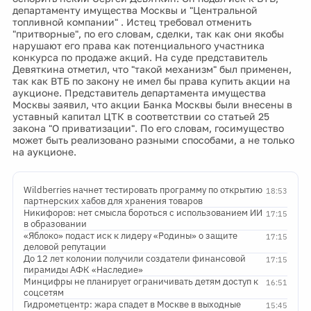
департаменту имущества Москвы и "Центральной
топливной компании" . Истец требовал отменить
"притворные", по его словам, сделки, так как они якобы
нарушают его права как потенциального участника
конкурса по продаже акций. На суде представитель
Девяткина отметил, что "такой механизм" был применен,
так как ВТБ по закону не имел бы права купить акции на
аукционе. Представитель департамента имущества
Москвы заявил, что акции Банка Москвы были внесены в
уставный капитал ЦТК в соответствии со статьей 25
закона "О приватизации". По его словам, госимущество
может быть реализовано разными способами, а не только
на аукционе.
Wildberries начнет тестировать программу по открытию
18:53
партнерских хабов для хранения товаров
Никифоров: нет смысла бороться с использованием ИИ
17:15
в образовании
«Яблоко» подаст иск к лидеру «Родины» о защите
17:15
деловой репутации
До 12 лет колонии получили создатели финансовой
17:15
пирамиды АФК «Наследие»
Минцифры не планирует ограничивать детям доступ к
16:51
соцсетям
Гидрометцентр: жара спадет в Москве в выходные
15:45