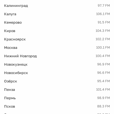
Калининград
97.7 FM
Калуга
106.1 FM
Кемерово
91.5 FM
Киров
104.3 FM
Красноярск
102.2 FM
Москва
100.1 FM
Нижний Новгород
100.4 FM
Новокузнецк
96.9 FM
Новосибирск
96.6 FM
Озёрск
95.4 FM
Пенза
101.4 FM
Пермь
98.9 FM
Псков
88.3 FM