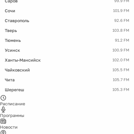
Саров
99.9 FM
Сочи
101.9 FM
Ставрополь
92.6 FM
Тверь
103.8 FM
Тюмень
91.2 FM
Усинск
100.9 FM
Ханты-Мансийск
102.0 FM
Чайковский
105.5 FM
Чита
105.7 FM
Шерегеш
105.3 FM
Расписание
Программы
Новости