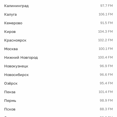
Калининград
97.7 FM
Калуга
106.1 FM
Кемерово
91.5 FM
Киров
104.3 FM
Красноярск
102.2 FM
Москва
100.1 FM
Нижний Новгород
100.4 FM
Новокузнецк
96.9 FM
Новосибирск
96.6 FM
Озёрск
95.4 FM
Пенза
101.4 FM
Пермь
98.9 FM
Псков
88.3 FM