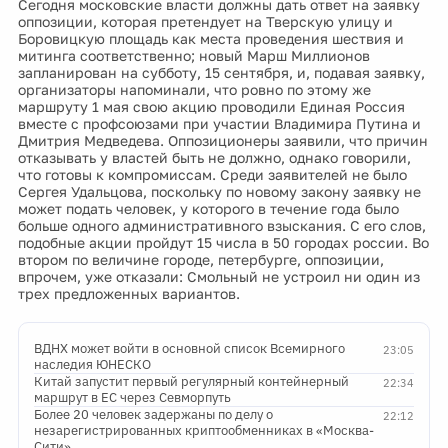
Сегодня московские власти должны дать ответ на заявку
оппозиции, которая претендует на Тверскую улицу и
Боровицкую площадь как места проведения шествия и
митинга соответственно; новый Марш Миллионов
запланирован на субботу, 15 сентября, и, подавая заявку,
организаторы напоминали, что ровно по этому же
маршруту 1 мая свою акцию проводили Единая Россия
вместе с профсоюзами при участии Владимира Путина и
Дмитрия Медведева. Оппозиционеры заявили, что причин
отказывать у властей быть не должно, однако говорили,
что готовы к компромиссам. Среди заявителей не было
Сергея Удальцова, поскольку по новому закону заявку не
может подать человек, у которого в течение года было
больше одного административного взыскания. С его слов,
подобные акции пройдут 15 числа в 50 городах россии. Во
втором по величине городе, петербурге, оппозиции,
впрочем, уже отказали: Смольный не устроил ни один из
трех предложенных вариантов.
ВДНХ может войти в основной список Всемирного
23:05
наследия ЮНЕСКО
Китай запустит первый регулярный контейнерный
22:34
маршрут в ЕС через Севморпуть
Более 20 человек задержаны по делу о
22:12
незарегистрированных криптообменниках в «Москва-
Сити»