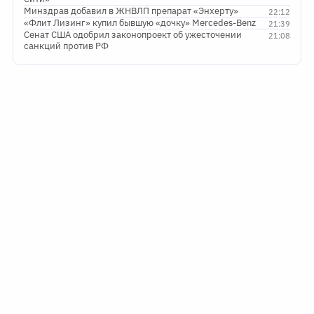
Минздрав добавил в ЖНВЛП препарат «Энхерту»
22:12
«Флит Лизинг» купил бывшую «дочку» Mercedes-Benz
21:39
Сенат США одобрил законопроект об ужесточении
21:08
санкций против РФ