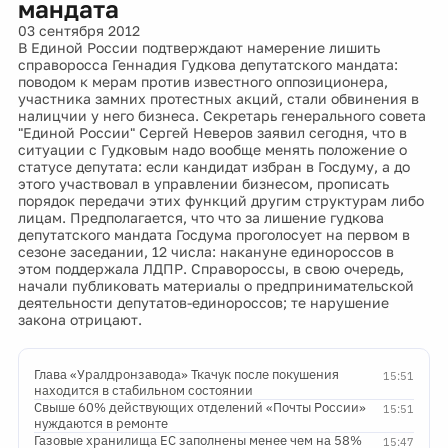
мандата
03 сентября 2012
В Единой России подтверждают намерение лишить
справоросса Геннадия Гудкова депутатского мандата:
поводом к мерам против известного оппозиционера,
участника замних протестных акций, стали обвинения в
налицчии у него бизнеса. Секретарь генерального совета
"Единой России" Сергей Неверов заявил сегодня, что в
ситуации с Гудковым надо вообще менять положение о
статусе депутата: если кандидат избран в Госдуму, а до
этого участвовал в управлении бизнесом, прописать
порядок передачи этих функций другим структурам либо
лицам. Предполагается, что что за лишение гудкова
депутатского мандата Госдума проголосует на первом в
сезоне заседании, 12 числа: накануне единороссов в
этом поддержала ЛДПР. Справороссы, в свою очередь,
начали публиковать материалы о предпринимательской
деятельности депутатов-единороссов; те нарушение
закона отрицают.
Глава «Уралдронзавода» Ткачук после покушения
15:51
находится в стабильном состоянии
Свыше 60% действующих отделений «Почты России»
15:51
нуждаются в ремонте
Газовые хранилища ЕС заполнены менее чем на 58%
15:47