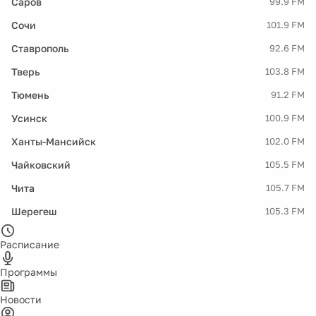
Саров
99.9 FM
Сочи
101.9 FM
Ставрополь
92.6 FM
Тверь
103.8 FM
Тюмень
91.2 FM
Усинск
100.9 FM
Ханты-Мансийск
102.0 FM
Чайковский
105.5 FM
Чита
105.7 FM
Шерегеш
105.3 FM
Расписание
Программы
Новости