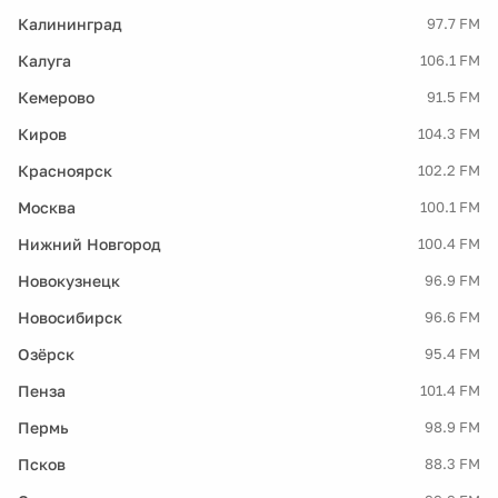
Калининград
97.7 FM
Калуга
106.1 FM
Кемерово
91.5 FM
Киров
104.3 FM
Красноярск
102.2 FM
Москва
100.1 FM
Нижний Новгород
100.4 FM
Новокузнецк
96.9 FM
Новосибирск
96.6 FM
Озёрск
95.4 FM
Пенза
101.4 FM
Пермь
98.9 FM
Псков
88.3 FM