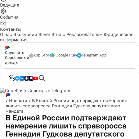
Ведущие
События
Контакты
О нас
Экскурсии
Silver Studio
Рекламодателям
Юридическая
информация
Слушайте
App Store
Google Play
Telegram App
Серебряный
дождь
12+
/
Новости
/
В Единой России подтверждают намерение
лишить справоросса Геннадия Гудкова депутатского
мандата
В Единой России подтверждают
намерение лишить справоросса
Геннадия Гудкова депутатского