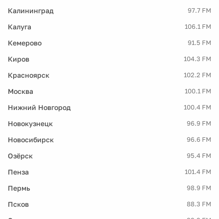
Калининград
97.7 FM
Калуга
106.1 FM
Кемерово
91.5 FM
Киров
104.3 FM
Красноярск
102.2 FM
Москва
100.1 FM
Нижний Новгород
100.4 FM
Новокузнецк
96.9 FM
Новосибирск
96.6 FM
Озёрск
95.4 FM
Пенза
101.4 FM
Пермь
98.9 FM
Псков
88.3 FM