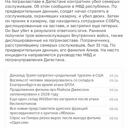
На погранзаставе в Дагестане контратник убил семерых
сослуживцев. Об этом сообщили в МВД республики. По
предварительным данным, солдат начал стрелять в
сослуживцев, охранявших казарму, и убил двоих. Затем
он проник в казарму, где находились сотрудники СОБРа,
дислоцированные на заставе, и застрелил еще пятерых.
Он был убит в результате ответного огня. Ранения
получили трое военнослужащих Внутренних войск, также
дислоцированные на погранзаставе. Пограничнику,
расстрелявшему семерых сослуживцев, был 31 год. По
предварительным данным, его фамилия Алиев. На место
инцидента направляется руководство МВД и
погрануправления Дагестана.
Дональд Трамп запретил «родильный туризм» в США
09:26
Восемьсот человек эвакуировались со склада в
09:26
Екатеринбурге во время атаки БПЛА
Продолжение фильма про Майкла Джексона
09:26
запланировано к 2028 году
Еще один склад Wildberries загорелся после атаки
08:06
беспилотников
Все новые представители думских фракций
08:06
присоединяются к критике «Яблока»
Спрос на Гомера резко вырос после выхода фильма
08:06
«Одиссея»