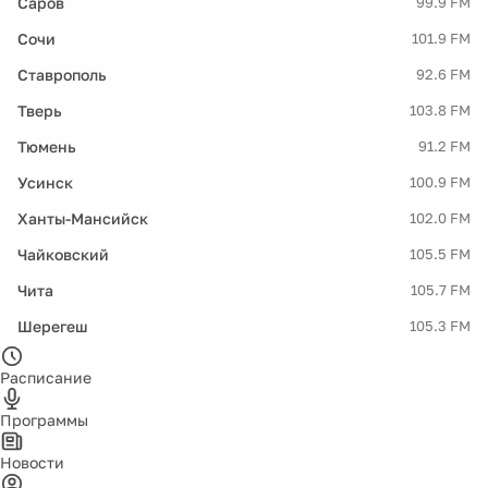
Саров
99.9 FM
Сочи
101.9 FM
Ставрополь
92.6 FM
Тверь
103.8 FM
Тюмень
91.2 FM
Усинск
100.9 FM
Ханты-Мансийск
102.0 FM
Чайковский
105.5 FM
Чита
105.7 FM
Шерегеш
105.3 FM
Расписание
Программы
Новости