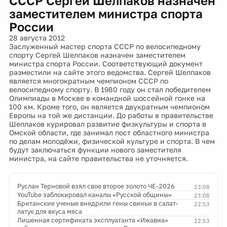
СССР Сергей Шелпаков назначен
заместителем министра спорта
России
28 августа 2012
Заслуженный мастер спорта СССР по велосипедному
спорту Сергей Шелпаков назначен заместителем
министра спорта России. Соответствующий документ
разместили на сайте этого ведомства. Сергей Шелпаков
является многократным чемпионом СССР по
велосипедному спорту. В 1980 году он стал победителем
Олимпиады в Москве в командной шоссейной гонке на
100 км. Кроме того, он является двукратным чемпионом
Европы на той же дистанции. До работы в правительстве
Шеплаков курировал развитие физкультуры и спорта в
Омской области, где занимал пост областного министра
по делам молодёжи, физической культуре и спорта. В чем
будут заключаться функции нового заместителя
министра, на сайте правительства не уточняется.
Руслан Терновой взял свое второе золото ЧЕ-2026
23:08
YouTube заблокировал каналы «Русской общины»
23:08
Британские ученые внедрили гены свиньи в салат-
22:53
латук для вкуса мяса
Лишенная сертификата эксплуатанта «Ижавиа»
22:53