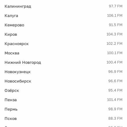
Калининград
97.7 FM
Калуга
106.1 FM
Кемерово
91.5 FM
Киров
104.3 FM
Красноярск
102.2 FM
Москва
100.1 FM
Нижний Новгород
100.4 FM
Новокузнецк
96.9 FM
Новосибирск
96.6 FM
Озёрск
95.4 FM
Пенза
101.4 FM
Пермь
98.9 FM
Псков
88.3 FM