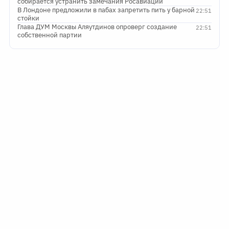
собирается устранить замечания Росавиации
В Лондоне предложили в пабах запретить пить у барной
22:51
стойки
Глава ДУМ Москвы Аляутдинов опроверг создание
22:51
собственной партии