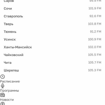
Саров
99.9 FM
Сочи
101.9 FM
Ставрополь
92.6 FM
Тверь
103.8 FM
Тюмень
91.2 FM
Усинск
100.9 FM
Ханты-Мансийск
102.0 FM
Чайковский
105.5 FM
Чита
105.7 FM
Шерегеш
105.3 FM
Расписание
Программы
Новости