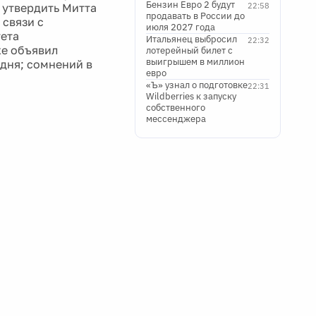
Бензин Евро 2 будут
 утвердить Митта
22:58
продавать в России до
 связи с
июля 2027 года
ета
Итальянец выбросил
22:32
же объявил
лотерейный билет с
выигрышем в миллион
одня; сомнений в
евро
«Ъ» узнал о подготовке
22:31
Wildberries к запуску
собственного
мессенджера