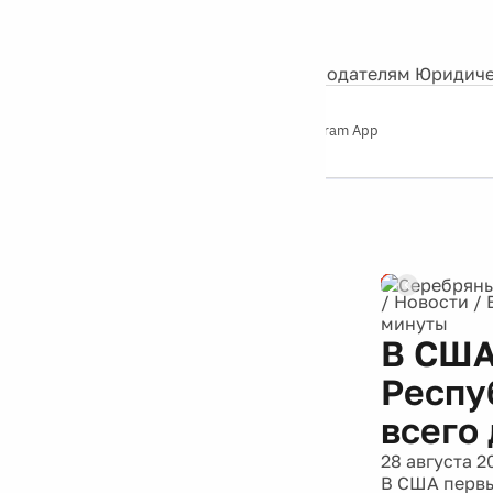
События
Контакты
О нас
Экскурсии
Silver Studio
Рекламодателям
Юридиче
Слушайте
App Store
Google Play
Telegram App
Серебряный
дождь
12+
/
Новости
/
минуты
В США
Респу
всего
28 августа 2
В США первы