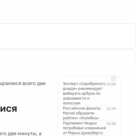
длилися всего две
Эксперт «Серебряного
23:04
дождя» рекомендует
выбирать арбузы по
шершавости и
полоскам
лися
Российские фанаты
22:59
Marvel обрушили
рейтинг «Колобка»
Парламент Индии
22:58
потребовал извинений
го две минуты, а
от Марка Цукерберга