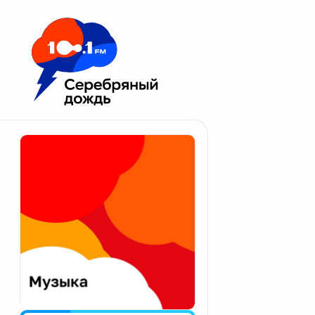
Москва 100.1 FM
Апатиты
Астрахань
Волгоград
Вологда
Екатеринбург
Иваново
Казань
Калининград
Калуга