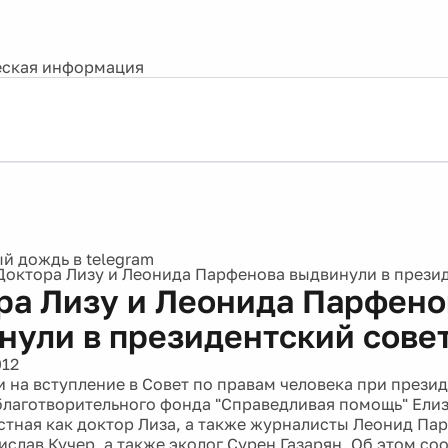
ская информация
Доктора Лизу и Леонида Парфенова выдвинули в прези
ра Лизу и Леонида Парфено
нули в президентский сове
012
 на вступление в Совет по правам человека при презид
благотворительного фонда "Справедливая помощь" Елиз
стная как доктор Лиза, а также журналисты Леонид Па
слав Кучер, а также эколог Сурен Газарян. Об этом со