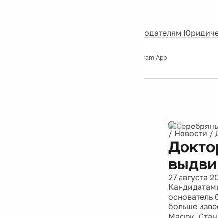
События
Контакты
О нас
Экскурсии
Silver Studio
Рекламодателям
Юридиче
Слушайте
App Store
Google Play
Telegram App
Серебряный
дождь
12+
Реклама
/
Новости
/
Докто
выдви
27 августа 2
Кандидатами
основатель 
больше изве
Масюк, Стани