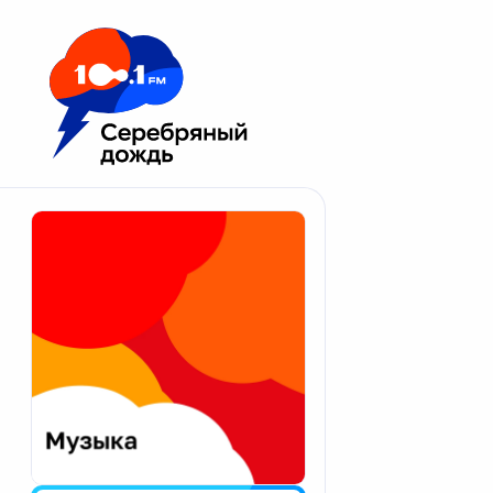
Москва 100.1 FM
Апатиты
Астрахань
Волгоград
Вологда
Екатеринбург
Иваново
Казань
Калининград
Калуга