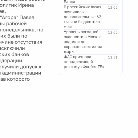
Банка
политик Ирина
В российских вузах
12:05
ев,
появились
"Агора" Павел
дополнительные 62
тысячи бюджетных
ны рабочей
мест
 понедельника, по
Уровень погодной
12:05
них были по
опасности в Москве
ичине отсутствия
подняли до
«оранжевого» из-за
 исключили
жары
ских банков
ФАС признала
11:31
Федерации
ненадлежащей
олучили допуск к
рекламу «Фонбет ТВ»
ли администрации
тав которого