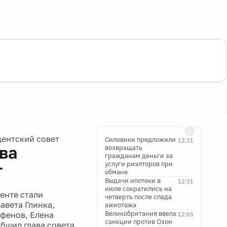
дентский совет
Силовики предложили
12:31
ва
возвращать
гражданам деньги за
услуги риэлторов при
т
обмане
Выдачи ипотеки в
12:31
июле сократились на
енте стали
четверть после спада
авета Глинка,
ажиотажа
Великобритания ввела
рфенов, Елена
12:05
санкции против Озон
общил глава совета