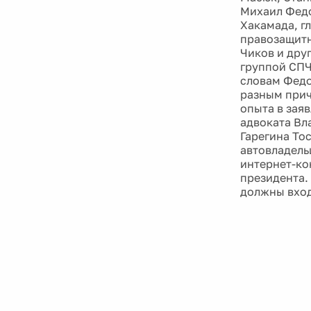
Михаил Федо
Хакамада, г
правозащитн
Чиков и дру
группой СПЧ
словам Федо
разным прич
опыта в зая
адвоката Вл
Гарегина То
автовладель
интернет-ко
президента.
должны вход