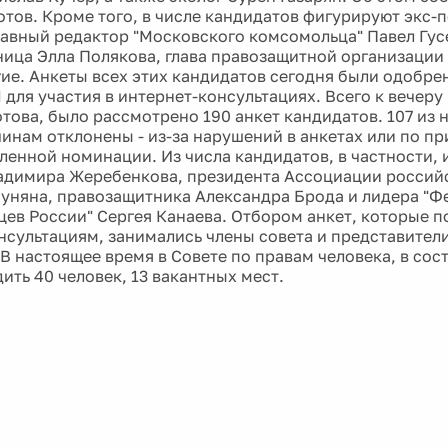
тов. Кроме того, в числе кандидатов фигурируют экс-
лавный редактор "Московского комсомольца" Павел Гус
ица Элла Полякова, глава правозащитной организации 
гие. Анкеты всех этих кандидатов сегодня были одобре
 для участия в интернет-консультациях. Всего к вечеру
това, было рассмотрено 190 анкет кандидатов. 107 из 
инам отклонены - из-за нарушений в анкетах или по пр
вленной номинации. Из числа кандидатов, в частности,
адимира Жеребенкова, президента Ассоциации россий
суняна, правозащитника Александра Брода и лидера "
цев России" Сергея Канаева. Отбором анкет, которые п
нсультациям, занимались члены совета и представите
 В настоящее время в Совете по правам человека, в сос
ить 40 человек, 13 вакантных мест.