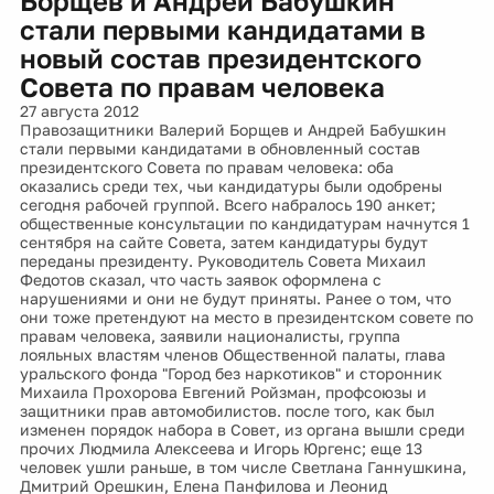
Борщев и Андрей Бабушкин
стали первыми кандидатами в
новый состав президентского
Совета по правам человека
27 августа 2012
Правозащитники Валерий Борщев и Андрей Бабушкин
стали первыми кандидатами в обновленный состав
президентского Совета по правам человека: оба
оказались среди тех, чьи кандидатуры были одобрены
сегодня рабочей группой. Всего набралось 190 анкет;
общественные консультации по кандидатурам начнутся 1
сентября на сайте Совета, затем кандидатуры будут
переданы президенту. Руководитель Совета Михаил
Федотов сказал, что часть заявок оформлена с
нарушениями и они не будут приняты. Ранее о том, что
они тоже претендуют на место в президентском совете по
правам человека, заявили националисты, группа
лояльных властям членов Общественной палаты, глава
уральского фонда "Город без наркотиков" и сторонник
Михаила Прохорова Евгений Ройзман, профсоюзы и
защитники прав автомобилистов. после того, как был
изменен порядок набора в Совет, из органа вышли среди
прочих Людмила Алексеева и Игорь Юргенс; еще 13
человек ушли раньше, в том числе Светлана Ганнушкина,
Дмитрий Орешкин, Елена Панфилова и Леонид