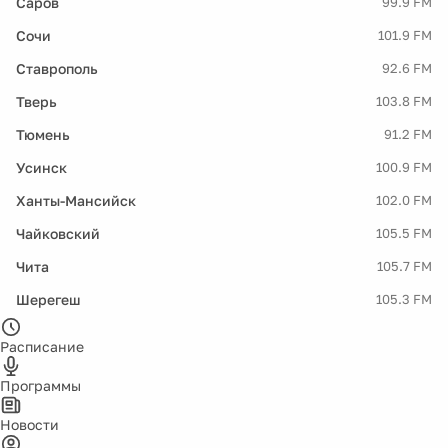
Саров
99.9 FM
Сочи
101.9 FM
Ставрополь
92.6 FM
Тверь
103.8 FM
Тюмень
91.2 FM
Усинск
100.9 FM
Ханты-Мансийск
102.0 FM
Чайковский
105.5 FM
Чита
105.7 FM
Шерегеш
105.3 FM
Расписание
Программы
Новости