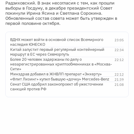
Радзиховский. В знак несогласия с тем, как прошли
выборы в Госдуму, в декабре президентский Совет
покинули Ирина Ясина и Светлана Сорокина.
Обновленный состав совета может быть утвержден в
первой половине октября.
ВДНХ может войти в основной список Всемирного
23:05
наследия ЮНЕСКО
Китай запустит первый регулярный контейнерный
22:34
маршрут в ЕС через Севморпуть
Более 20 человек задержаны по делу о
22:12
незарегистрированных криптообменниках в «Москва-
Сити»
Минздрав добавил в ЖНВЛП препарат «Энхерту»
22:12
«Флит Лизинг» купил бывшую «дочку» Mercedes-Benz
21:39
Сенат США одобрил законопроект об ужесточении
21:08
санкций против РФ