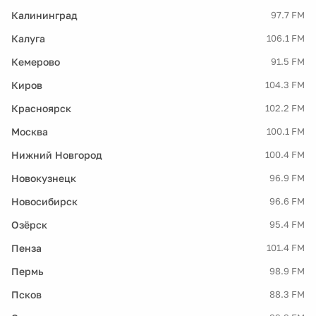
Калининград
97.7 FM
Калуга
106.1 FM
Кемерово
91.5 FM
Киров
104.3 FM
Красноярск
102.2 FM
Москва
100.1 FM
Нижний Новгород
100.4 FM
Новокузнецк
96.9 FM
Новосибирск
96.6 FM
Озёрск
95.4 FM
Пенза
101.4 FM
Пермь
98.9 FM
Псков
88.3 FM