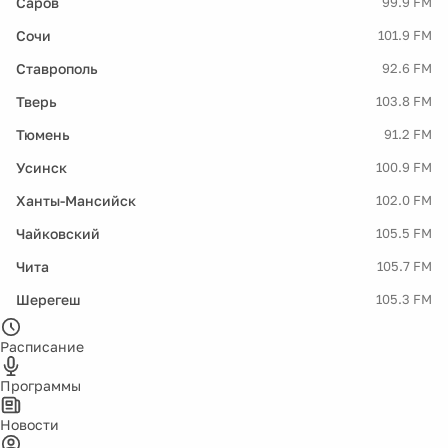
Саров
99.9 FM
Сочи
101.9 FM
Ставрополь
92.6 FM
Тверь
103.8 FM
Тюмень
91.2 FM
Усинск
100.9 FM
Ханты-Мансийск
102.0 FM
Чайковский
105.5 FM
Чита
105.7 FM
Шерегеш
105.3 FM
Расписание
Программы
Новости