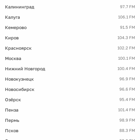
Калининград
97.7 FM
Калуга
106.1 FM
Кемерово
91.5 FM
Киров
104.3 FM
Красноярск
102.2 FM
Москва
100.1 FM
Нижний Новгород
100.4 FM
Новокузнецк
96.9 FM
Новосибирск
96.6 FM
Озёрск
95.4 FM
Пенза
101.4 FM
Пермь
98.9 FM
Псков
88.3 FM