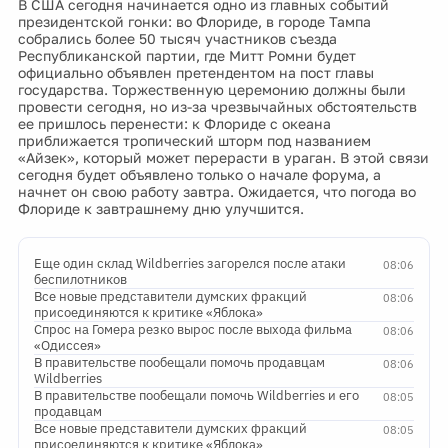
В США сегодня начинается одно из главных событий
президентской гонки: во Флориде, в городе Тампа
собрались более 50 тысяч участников съезда
Республиканской партии, где Митт Ромни будет
официально объявлен претендентом на пост главы
государства. Торжественную церемонию должны были
провести сегодня, но из-за чрезвычайных обстоятельств
ее пришлось перенести: к Флориде с океана
приближается тропический шторм под названием
«Айзек», который может перерасти в ураган. В этой связи
сегодня будет объявлено только о начале форума, а
начнет он свою работу завтра. Ожидается, что погода во
Флориде к завтрашнему дню улучшится.
Еще один склад Wildberries загорелся после атаки
08:06
беспилотников
Все новые представители думских фракций
08:06
присоединяются к критике «Яблока»
Спрос на Гомера резко вырос после выхода фильма
08:06
«Одиссея»
В правительстве пообещали помочь продавцам
08:06
Wildberries
В правительстве пообещали помочь Wildberries и его
08:05
продавцам
Все новые представители думских фракций
08:05
присоединяются к критике «Яблока»